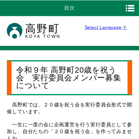
目次
高野町
Select Language
▼
KOYA TOWN
令和９年 高野町20歳を祝う
会 実行委員会メンバー募集
について
高野町では、２０歳を祝う会を実行委員会形式で開
催しています。
一生に一度の会に企画運営を行う実行委員として参
加し、自分たちの「２０歳を祝う会」を作ってみませ
んか。