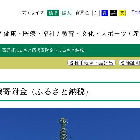
Sel
文字サイズ
背景色
標準
拡大
白
青
黒
黄
健康・医療・福祉
教育・文化・スポーツ
産
高野町ふるさと応援寄附金（ふるさと納税）
各種手続き・届け出
各種証
援寄附金（ふるさと納税）