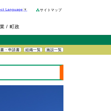
ect Language
▼
サイトマップ
業
町政
明書・申請書
組織一覧
施設一覧