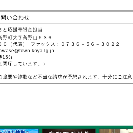
お問い合わせ
さと応援寄附金担当
都郡高野町大字高野山６３６
００（代表） ファックス：０７３６－５６－３０２２
ase@town.koya.lg.jp
時15分
は閉庁しています。）
の強要や詐欺など不当な請求が予想されます。十分にご注意