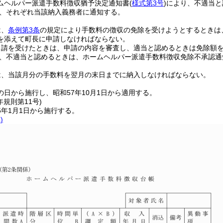
ムヘルパー派遣手数料徴収猶予決定通知書
(
様式第3号
)
により、不適当と
、それぞれ当該納入義務者に通知する。
は、
条例第3条
の規定により手数料の徴収の免除を受けようとするときは
を添えて町長に申請しなければならない。
申請を受けたときは、申請の内容を審査し、適当と認めるときは免除額
、不適当と認めるときは、ホームヘルパー派遣手数料徴収免除不承認通
は、当該月分の手数料を翌月の末日までに納入しなければならない。
の日から施行し、昭和57年10月1日から適用する。
年
規則第11号)
5年1月1日から施行する。
)