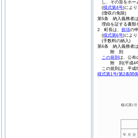
し、その旨をホー
(
様式第4号
)
により
(徴収の免除)
第5条
納入義務者
理由を証する書類
2
町長は、
前項
の
(
様式第6号
)
により
(手数料の納入)
第6条
納入義務者
附
則
この規則
は、公布
附
則
(平成4
この規則は、平成
様式第1号
(第2条関係