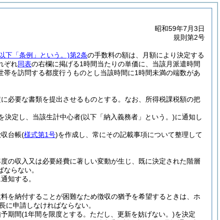
昭和59年7月3日
規則第2号
。以下「条例」という。)
第2条
の手数料の額は、月額により決定する
れぞれ
同表
の右欄に掲げる1時間当たりの単価に、当該月派遣時間
世帯を訪問する都度行うものとし当該時間に1時間未満の端数があ
定に必要な書類を提出させるものとする。
なお、所得税課税額の把
を決定し、当該生計中心者
(以下「納入義務者」という。)
に通知し
徴収台帳
(
様式第1号
)
を作成し、常にその記載事項について整理して
年度の収入又は必要経費に著しい変動が生じ、既に決定された階層
ばならない。
に通知する。
数料を納付することが困難なため徴収の猶予を希望するときは、ホ
長に申請しなければならない。
猶予期間
(1年間を限度とする。ただし、更新を妨げない。)
を決定