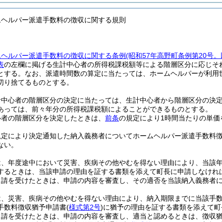
ムヘルパー派遣手数料の徴収に関する規則
ムヘルパー派遣手数料の徴収に関する条例
(昭和57年高野町条例第20号
表
の左欄に掲げる生計中心者の所得税課税額等による階層区分に応じそ
とする。
なお、派遣時間数の算定に当たっては、ホームヘルパーが利用
切り捨てるものとする。
計中心者の階層区分の決定に当たっては、生計中心者から階層区分の決
あっては、前々年分の所得税課税額によることができるものとする。
心者の階層区分を決定したときは、
前条
の規定により1時間当たりの単価
。
規定により決定通知した納入義務者についてホームヘルパー派遣手数料
ない。
は、年度途中において災害、疾病その他やむを得ない理由により、当該
するときは、当該申請の理由を証する書類を添えて町長に申請しなけれ
申請を受けたときは、申請の内容を審査し、その適否を当該納入義務者
は、災害、疾病その他やむを得ない理由により、納入期限までに当該手
手数料徴収猶予申請書
(
様式第2号
)
に猶予の理由を証する書類を添えて町
申請を受けたときは、申請の内容を審査し、適当と認めるときは、徴収