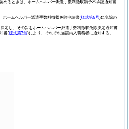
認めるときは、ホームヘルパー派遣手数料徴収猶予不承認通知書
、ホームヘルパー派遣手数料徴収免除申請書
(
様式第5号
)
に免除の
を決定し、その旨をホームヘルパー派遣手数料徴収免除決定通知書
知書
(
様式第7号
)
により、それぞれ当該納入義務者に通知する。