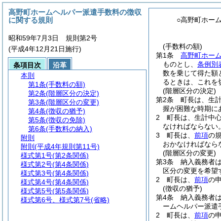
高野町ホームヘルパー派遣手数料の徴収
に関する規則
○高野町ホー
昭和59年7月3日 規則第2号
(手数料の額)
(平成4年12月21日施行)
第1条
高野町ホー
ものとし、
条例別
条項目次
沿革
数を乗じて得た額
本則
るときは、これを
第1条
(手数料の額)
(階層区分の決定)
第2条
(階層区分の決定)
第2条
町長は、生
第3条
(階層区分の変更)
握が困難な時期に
第4条
(徴収の猶予)
2
町長は、生計中
第5条
(徴収の免除)
なければならない
第6条
(手数料の納入)
3
町長は、
前項
の
附則
おかなければなら
附則
(平成4年規則第11号)
(階層区分の変更)
様式第1号
(第2条関係)
第3条
納入義務者
様式第2号
(第4条関係)
区分の変更を希望
様式第3号
(第4条関係)
2
町長は、
前項
の
様式第4号
(第4条関係)
(徴収の猶予)
様式第5号
(第5条関係)
第4条
納入義務者
様式第6号、様式第7号
(省略)
ームヘルパー派遣
2
町長は、
前項
の