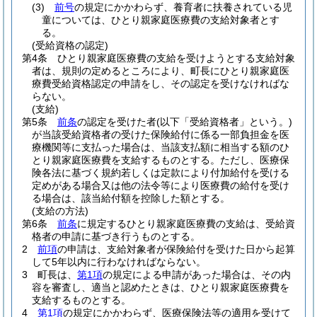
(3)
前号
の規定にかかわらず、養育者に扶養されている児
童については、ひとり親家庭医療費の支給対象者とす
る。
(受給資格の認定)
第4条
ひとり親家庭医療費の支給を受けようとする支給対象
者は、規則の定めるところにより、町長にひとり親家庭医
療費受給資格認定の申請をし、その認定を受けなければな
らない。
(支給)
第5条
前条
の認定を受けた者
(以下「受給資格者」という。)
が当該受給資格者の受けた保険給付に係る一部負担金を医
療機関等に支払った場合は、当該支払額に相当する額のひ
とり親家庭医療費を支給するものとする。
ただし、医療保
険各法に基づく規約若しくは定款により付加給付を受ける
定めがある場合又は他の法令等により医療費の給付を受け
る場合は、該当給付額を控除した額とする。
(支給の方法)
第6条
前条
に規定するひとり親家庭医療費の支給は、受給資
格者の申請に基づき行うものとする。
2
前項
の申請は、支給対象者が保険給付を受けた日から起算
して5年以内に行わなければならない。
3
町長は、
第1項
の規定による申請があった場合は、その内
容を審査し、適当と認めたときは、ひとり親家庭医療費を
支給するものとする。
4
第1項
の規定にかかわらず、医療保険法等の適用を受けて