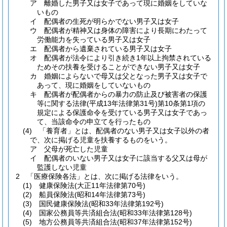
ア
離婚した男子又は女子であって現に婚姻をしていな
いもの
イ
配偶者の生死が明らかでない男子又は女子
ウ
配偶者が精神又は身体の障害により長期にわたって
労働能力を失っている男子又は女子
エ
配偶者から遺棄されている男子又は女子
オ
配偶者が法令により引き続き1年以上拘禁されている
ためその扶養を受けることができない男子又は女子
カ
婚姻によらないで母又は父となった男子又は女子で
あって、現に婚姻をしていないもの
キ
配偶者が配偶者からの暴力の防止及び被害者の保護
等に関する法律
(平成13年法律第31号)
第10条第1項の
規定による保護命令を受けている男子又は女子であっ
て、当該命令の申立てを行ったもの
(4)
「養育者」とは、配偶者のない男子又は女子以外の者
で、次に掲げる児童を扶養するものをいう。
ア
父母が死亡した児童
イ
配偶者のいない男子又は女子に該当する父又は母が
監護しない児童
2
「医療保険各法」とは、次に掲げる法律をいう。
(1)
健康保険法
(大正11年法律第70号)
(2)
船員保険法
(昭和14年法律第73号)
(3)
国民健康保険法
(昭和33年法律第192号)
(4)
国家公務員等共済組合法
(昭和33年法律第128号)
(5)
地方公務員等共済組合法
(昭和37年法律第152号)