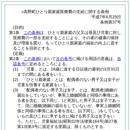
○高野町ひとり親家庭医療費の支給に関する条例
平成7年6月29日
条例第37号
(目的)
第1条
この条例
は、ひとり親家庭の父又は母及び児童に対し
医療費の一部を支給することにより、その者の健康の保持
及び増進を図り、もってひとり親家庭の福祉の向上に資す
ることを目的とする。
(定義)
第2条
この条例
において
次の各号
に掲げる用語の意義は、
当
該各号
に定めるところによる。
(1)
「児童」とは、18歳に達する日以後の最初の3月31日
までの間にある者をいう。
(2)
「ひとり親家庭」とは、配偶者のない男子又は女子が
児童を扶養する家庭をいう。
(3)
「配偶者のない男子又は女子」とは、配偶者
(婚姻の
届出をしていないが、事実上婚姻関係と同様の事情にあ
る者を含む。以下同じ。)
と死別した男子又は女子であっ
て、現に婚姻
(婚姻の届出をしていないが、事実上婚姻関
係と同様の事情にある者を含む。以下同じ。)
をしていな
いもの及びこれに準ずる次に掲げる男子又は女子をい
う。
ただし、児童福祉法
(昭和22年法律第164号)
第27条
第1項第3号に規定する里親は、除くものとする。