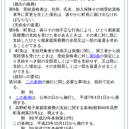
(届出の義務)
第8条
受給資格者は、住所、氏名、加入保険その他受給資格
者等に変更を生じた場合は、速やかに町長に届け出なけれ
ばならない。
(支給金の返還)
第9条
町長は、偽りその他不正な行為により、ひとり親家庭
医療費の支給を受けた者があるときは、その者に対し既に
支給したひとり親家庭医療費の全部又は一部の返還を求め
ることができる。
2
町長は、支給対象者が疾病又は負傷に関し、第三者から損
害賠償を受けたときは、受給資格者に対し
第5条
の規定によ
り支給すべき額の全部若しくは一部を支給せず、又は既に
支給した場合は、その全額若しくは一部を返還させること
ができる。
(規則への委任)
第10条
この条例
の施行に関し必要な事項は、規則で定め
る。
附
則
1
この条例
は、公布の日から施行し、平成7年4月1日から適
用する。
2
高野町母子家庭医療費の支給に関する条例
(昭和60年高野
町条例第23号)
は、廃止する。
附
則
(平成23年
条例第13号)
この条例は、平成23年10月1日から施行する。
附
則
(平成27年
条例第15号)