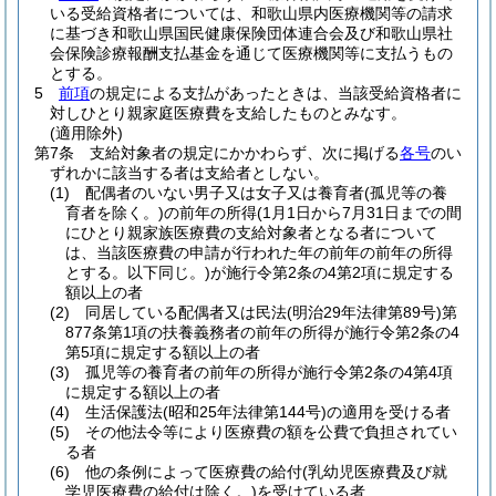
いる受給資格者については、和歌山県内医療機関等の請求
に基づき和歌山県国民健康保険団体連合会及び和歌山県社
会保険診療報酬支払基金を通じて医療機関等に支払うもの
とする。
5
前項
の規定による支払があったときは、当該受給資格者に
対しひとり親家庭医療費を支給したものとみなす。
(適用除外)
第7条
支給対象者の規定にかかわらず、次に掲げる
各号
のい
ずれかに該当する者は支給者としない。
(1)
配偶者のいない男子又は女子又は養育者
(孤児等の養
育者を除く。)
の前年の所得
(1月1日から7月31日までの間
にひとり親家族医療費の支給対象者となる者について
は、当該医療費の申請が行われた年の前年の前年の所得
とする。以下同じ。)
が施行令第2条の4第2項に規定する
額以上の者
(2)
同居している配偶者又は民法
(明治29年法律第89号)
第
877条第1項の扶養義務者の前年の所得が施行令第2条の4
第5項に規定する額以上の者
(3)
孤児等の養育者の前年の所得が施行令第2条の4第4項
に規定する額以上の者
(4)
生活保護法
(昭和25年法律第144号)
の適用を受ける者
(5)
その他法令等により医療費の額を公費で負担されてい
る者
(6)
他の条例によって医療費の給付
(乳幼児医療費及び就
学児医療費の給付は除く。)
を受けている者