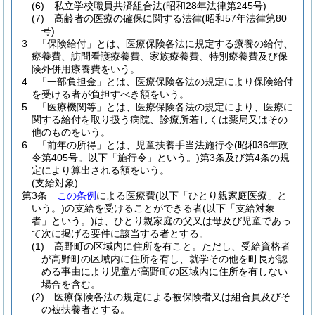
(6)
私立学校職員共済組合法
(昭和28年法律第245号)
(7)
高齢者の医療の確保に関する法律
(昭和57年法律第80
号)
3
「保険給付」とは、医療保険各法に規定する療養の給付、
療養費、訪問看護療養費、家族療養費、特別療養費及び保
険外併用療養費をいう。
4
「一部負担金」とは、医療保険各法の規定により保険給付
を受ける者が負担すべき額をいう。
5
「医療機関等」とは、医療保険各法の規定により、医療に
関する給付を取り扱う病院、診療所若しくは薬局又はその
他のものをいう。
6
「前年の所得」とは、児童扶養手当法施行令
(昭和36年政
令第405号。以下「施行令」という。)
第3条及び第4条の規
定により算出される額をいう。
(支給対象)
第3条
この条例
による医療費
(以下「ひとり親家庭医療」と
いう。)
の支給を受けることができる者
(以下「支給対象
者」という。)
は、ひとり親家庭の父又は母及び児童であっ
て次に掲げる要件に該当する者とする。
(1)
高野町の区域内に住所を有こと。
ただし、受給資格者
が高野町の区域内に住所を有し、就学その他を町長が認
める事由により児童が高野町の区域内に住所を有しない
場合を含む。
(2)
医療保険各法の規定による被保険者又は組合員及びそ
の被扶養者とする。