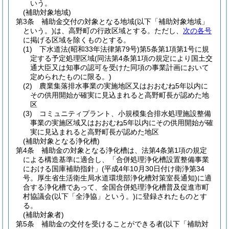
いう。
(補助対象地域)
第3条
補助金交付の対象となる地域
(以下「補助対象地域」
という。)
は、高野町の行政区域とする。
ただし、
次の各号
に掲げる区域を除くものとする。
(1)
下水道法
(昭和33年法律第79号)
第5条第1項第1号に規
定する予定処理区域
(同法第4条第1項の規定により国土交
通大臣又は知事の認可を受けた同項の事業計画において
定められたものに限る。)
(2)
農業集落排水事業の実施地区又はおおむね5年以内に
その供用開始が確実に見込まれると高野町長が認めた地
区
(3)
コミュニティプラント、小規模集合排水処理施設整備
事業の実施区域又はおおむね5年以内にその供用開始が確
実に見込まれると高野町長が認めた地区
(補助対象となる浄化槽)
第4条
補助金の対象となる浄化槽は、法第4条第1項の規定
による構造基準に適合し、「合併処理浄化槽設置整備事業
における国庫補助指針」
(平成4年10月30日付け衛浄第34
号。厚生省生活衛生局水道環境部浄化槽対策室長通知)
に適
合する浄化槽であって、全国合併処理浄化槽普及促進市町
村協議会
(以下「全浄協」という。)
に登録されたものとす
る。
(補助対象者)
第5条
補助金の交付を受けることができる者
(以下「補助対