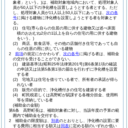
象者」という。)
は、補助対象地域内において、処理対象人
員が50人以下の浄化槽を設置しようとする者とする。
ただ
し、処理対象人員が11人以上50人以下にあっては、
次の各
号
に掲ける建物に浄化槽を設置しようとする者を対象とす
る。
(1)
住宅
(専ら自らの住居の用に供する建物又は述べ床面
積のおおむね2分の1以上を自らの住宅の用に供する建物
をいう。)
(2)
商店、飲食店等、その他の店舗付き住宅であっても自
らの住居の用に供している建物
2
前項
の規定にかかわらず、
次の各号
に掲げる者は、補助金
の交付を受けることができない。
(1)
建築基準法
(昭和25年法律第201号)
第6条第1項の確認
の申請又は法第5条第1項の届出を行わずに浄化槽を設置
する者
(2)
宅地又は住宅を借りている者で、所有者の承諾が得ら
れない者
(3)
販売の目的で、浄化槽付きの住宅を建築する者
(4)
町民税若しくは高野町が賦課する各種分担金、使用料
等を滞納している者
(補助金の金額)
第6条
高野町長は、補助対象者に対し、当該年度の予算の範
囲内で補助金を交付する。
2
補助金の限度額は、
別表
のとおりとし、浄化槽の設置に要
する費用に相当する額又は
同表
に定める額のいずれか低い