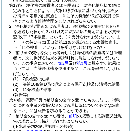
(浄化槽設置者又は管理者等の責務)
第17条
浄化槽の設置者又は管理者は、県浄化槽取扱要綱に
定めるところにより、法第10条第1項に基づく保守点検及
び清掃を定期的に実施し、常にその機能が良好な状態で保
持できるよう維持管理をしなければならない。
2
浄化槽の設置者又は管理者は、浄化槽の使用開始後6カ月
を経過した日から2カ月以内に法第7条の規定による水質検
査
(以下「7条検査」という。)
を受けなければならない。
ま
た、その後1年に1回は法第11条の規定による水質検査
(以
下「11条検査」という。)
を受けなければならない。
3
補助金の交付を受けた者若しくは浄化槽の設置者又は管理
者は、次に掲げる結果を高野町長に報告しなければならな
い。
この場合において、
第2号
及び
第3号
に規定する結果に
ついては、当該浄化槽を使用する間、これを報告しなけれ
ばならない。
(1)
7条検査の結果
(2)
法第10条第1項の規定による保守点検及び清掃の結果
(3)
11条検査の結果
(報告等)
第18条
高野町長は補助金の交付を受けたものに対し、補助
金に係る事業の実施状況又は管理状況について必要な調査
を行い、又は報告を求めることができる。
2
補助金の交付を受けた者は、
前項
の規定による調査又は報
告の求めに対し協力しなければならない。
(下水道等汚水処理施設への接続)