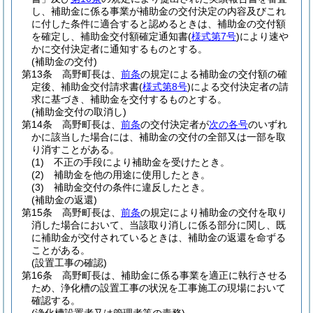
し、補助金に係る事業が補助金の交付決定の内容及びこれ
に付した条件に適合すると認めるときは、補助金の交付額
を確定し、補助金交付額確定通知書
(
様式第7号
)
により速や
かに交付決定者に通知するものとする。
(補助金の交付)
第13条
高野町長は、
前条
の規定による補助金の交付額の確
定後、補助金交付請求書
(
様式第8号
)
による交付決定者の請
求に基づき、補助金を交付するものとする。
(補助金交付の取消し)
第14条
高野町長は、
前条
の交付決定者が
次の各号
のいずれ
かに該当した場合には、補助金の交付の全部又は一部を取
り消すことがある。
(1)
不正の手段により補助金を受けたとき。
(2)
補助金を他の用途に使用したとき。
(3)
補助金交付の条件に違反したとき。
(補助金の返還)
第15条
高野町長は、
前条
の規定により補助金の交付を取り
消した場合において、当該取り消しに係る部分に関し、既
に補助金が交付されているときは、補助金の返還を命ずる
ことがある。
(設置工事の確認)
第16条
高野町長は、補助金に係る事業を適正に執行させる
ため、浄化槽の設置工事の状況を工事施工の現場において
確認する。