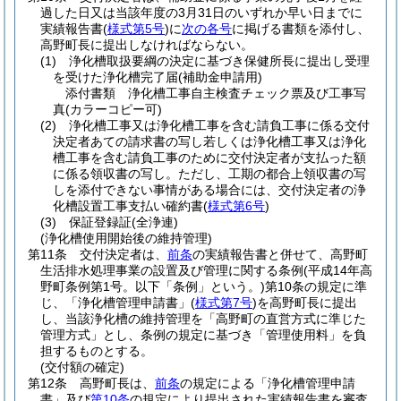
過した日又は当該年度の3月31日のいずれか早い日までに
実績報告書
(
様式第5号
)
に
次の各号
に掲げる書類を添付し、
高野町長に提出しなければならない。
(1)
浄化槽取扱要綱の決定に基づき保健所長に提出し受理
を受けた浄化槽完了届
(補助金申請用)
添付書類 浄化槽工事自主検査チェック票及び工事写
真
(カラーコピー可)
(2)
浄化槽工事又は浄化槽工事を含む請負工事に係る交付
決定者あての請求書の写し若しくは浄化槽工事又は浄化
槽工事を含む請負工事のために交付決定者が支払った額
に係る領収書の写し。
ただし、工期の都合上領収書の写
しを添付できない事情がある場合には、交付決定者の浄
化槽設置工事支払い確約書
(
様式第6号
)
(3)
保証登録証
(全浄連)
(浄化槽使用開始後の維持管理)
第11条
交付決定者は、
前条
の実績報告書と併せて、高野町
生活排水処理事業の設置及び管理に関する条例
(平成14年高
野町条例第1号。以下「条例」という。)
第10条の規定に準
じ、「浄化槽管理申請書」
(
様式第7号
)
を高野町長に提出
し、当該浄化槽の維持管理を「高野町の直営方式に準じた
管理方式」とし、条例の規定に基づき「管理使用料」を負
担するものとする。
(交付額の確定)
第12条
高野町長は、
前条
の規定による「浄化槽管理申請
書」及び
第10条
の規定により提出された実績報告書を審査