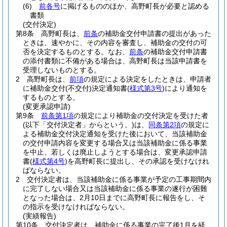
(6)
前各号
に掲げるもののほか、高野町長が必要と認める
書類
(交付決定)
第8条
高野町長は、
前条
の補助金交付申請書の提出があった
ときは、速やかに、その内容を審査し、補助金の交付の可
否を決定するものとする。
なお、
前条
の補助金交付申請書
の添付書類に不備がある場合は、高野町長は当該申請書を
受理しないものとする。
2
高野町長は、
前項
の規定による決定をしたときは、申請者
に補助金交付
(不交付)
決定通知書
(
様式第3号
)
により通知を
するものとする。
(変更承認申請)
第9条
前条第1項
の規定により補助金の交付決定を受けた者
(以下「交付決定者」からという。)
は、
同条第2項
の規定に
よる補助金交付決定通知を受けた後において、当該補助金
の交付申請内容を変更する場合又は当該補助金に係る事業
を中止、若しくは廃止しようとする場合は、変更承認申請
書
(
様式第4号
)
を高野町長に提出し、その承認を受けなけれ
ばならない。
2
交付決定者は、当該補助金に係る事業が予定の工事期間内
に完了しない場合又は当該補助金に係る事業の遂行が困難
となった場合は、2月10日までに高野町長に報告をし、そ
の指示を受けなければならない。
(実績報告)
第10条
交付決定者は、補助金に係る事業の完了後1月を経