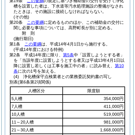
第19条
この要綱
の規定に基づき補助金の交付を受けて浄化
槽を設置した者は、下水道等汚水処理施設の整備がなされ
たときは、その施設に接続しなければならない。
(その他)
第20条
この要綱
に定めるもののほか、この補助金の交付に
関し必要な事項については、高野町長が別に定める。
附
則
(施行期日)
第1条
この要綱
は、平成14年4月1日から施行する。
(平成14年度における特例)
第2条
平成14年度に限り、
第5条
中「設置しようとする者」
を「当該年度に設置しようとする者又は平成13年4月1日以
降に設置し若しくは工事を施工中の者」に読み替え、
第10
条
に次の1号を加える。
(4)
浄化槽保守点検業者との業務委託契約書の写し
別表
(第6条第2項関係)
人槽区分
限度額
5人槽
354,000円
7人槽
411,000円
10人槽
519,000円
11～20人槽
981,000円
21～30人槽
1,668,000円