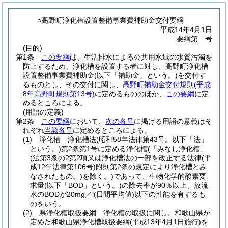
○高野町浄化槽設置整備事業費補助金交付要綱
平成14年4月1日
要綱第 号
(目的)
第1条
この要綱
は、生活排水による公共用水域の水質汚濁を
防止するため、浄化槽を設置する者に対し、高野町浄化槽
設置整備事業費補助金
(以下「補助金」という。)
を交付す
るものとし、その交付に関し、
高野町補助金交付規則
(平成
8年高野町規則第13号)
に定めるもののほか、
この要綱
に定
めるところによる。
(用語の定義)
第2条
この要綱
において、
次の各号
に掲げる用語の意義はそ
れぞれ
当該各号
に定めるところによる。
(1)
浄化槽 浄化槽法
(昭和58年法律第43号。以下「法」
という。)
第2条第1号に定める浄化槽
(「みなし浄化槽」
(法第3条の2第2項又は浄化槽法の一部を改正する法律
(平
成12年法律第106号)
附則第2条の規定により浄化槽とみ
なされたもの。)
を除く。)
であって、生物化学的酸素要
求量
(以下「BOD」という。)
の除去率が90％以上、放流
水のBODが20mg／l
(日間平均値)
以下の性能を有するも
のをいう。
(2)
県浄化槽取扱要綱 浄化槽の取扱に関し、和歌山県が
定めた和歌山県浄化槽取扱要綱
(平成13年4月1日施行)
を