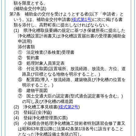
額を限度とする。
(補助金交付申請)
第7条
補助金の交付を受けようとする者
(以下「申請者」と
いう。)
は、補助金交付申請書
(
様式第1号
)
に次に掲げる書
類を添付し、高野町長に提出しなければならない。
(1)
県浄化槽取扱要綱の規定に基づき保健所長に提出した
浄化槽設置計画書又は浄化槽設置届出書の受理書
(補助金
申請用)
添付書類
①
法定検査
(7条検査)
受理書
②
誓約書
③
処理対象人員算定表
④
付近見取図
(設置場所、放流経路、放流先、方位、道
路及び目標となる地物を明示すること。)
⑤
配置図
(導入・放流経路、建築物及び浄化槽の位置を
明示すること。)
⑥
建物平面図
⑦
国土交通大臣の認定書
(型式適合認定書等を含む。)
の写し及び浄化槽の構造図
(2)
浄化槽工事見積書
(
様式第2号
)
(3)
登録証
(全浄協)
(4)
登録浄化槽管理票
(C票)
(5)
小規模合併処理浄化槽施工技術者特別講習会修了書又
は昭和63年度以降に法第42条第1項各号に該当すること
となった浄化槽設備士免状の写し