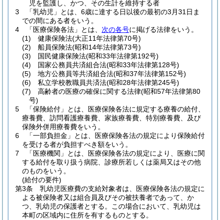
児を監護し、かつ、その生計を維持する者
3
「乳幼児」とは、6歳に達する日以後の最初の3月31日ま
での間にある者をいう。
4
「医療保険各法」とは、
次の各号
に掲げる法律をいう。
(1)
健康保険法
(大正11年法律第70号)
(2)
船員保険法
(昭和14年法律第73号)
(3)
国民健康保険法
(昭和33年法律第192号)
(4)
国家公務員共済組合法
(昭和33年法律第128号)
(5)
地方公務員等共済組合法
(昭和37年法律第152号)
(6)
私立学校教職員共済法
(昭和28年法律第245号)
(7)
高齢者の医療の確保に関する法律
(昭和57年法律第80
号)
5
「保険給付」とは、医療保険各法に規定する療養の給付、
療養費、訪問看護療養費、家族療養費、特別療養費、及び
保険外併用療養費をいう。
6
「一部負担金」とは、医療保険各法の規定により保険給付
を受ける者が負担すべき額をいう。
7
「医療機関」とは、医療保険各法の規定により、医療に関
する給付を取り扱う病院、診療所若しくは薬局又はその他
のものをいう。
(給付の要件)
第3条
乳幼児医療費の支給対象者は、医療保険各法の規定に
よる被保険者又は組合員及びその被扶養者であって、か
つ、乳幼児の保護者とする。
この場合において、乳幼児は
本町の区域内に住所を有するものとする。