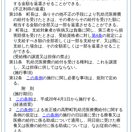
する金額を返還させることができる。
(不正利得の返還)
第10条
町長は、偽りその他不正の手段により乳幼児医療費
の給付を受けたときは、その者からその給付を受けた額に
相当する金額の全部又は一部を返還させることができる。
2
町長は、支給対象者が疾病又は負傷に関し、第三者から損
害賠償を受けたときは、受給資格者に対し
第4条
の規定によ
り支給すべき額の全部若しくは一部を支給せず、又は既に
支給した場合は、その全額若しくは一部を返還させること
ができる。
(受給権の譲渡又は担保の禁止)
第11条
乳幼児医療費の給付を受ける権利は、これを譲渡
し、又は担保に供してはならない。
(施行事項)
第12条
この条例
の施行に関し必要な事項は、規則で定め
る。
附
則
(施行期日)
1
この条例
は、平成20年4月1日から施行する。
(経過措置)
2
この条例
による改正後の高野町乳幼児医療費給付に関する
条例の規定は、
この条例
の施行の日以後に受ける療養又は
医療の給付に係る助成について適用し、同日前に受けた療
養又は医療の給付に係る助成については、なお従前の例に
よる。