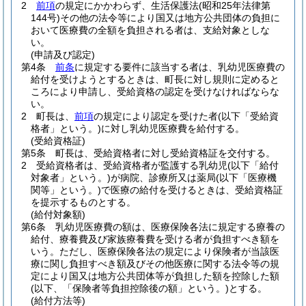
2
前項
の規定にかかわらず、生活保護法
(昭和25年法律第
144号)
その他の法令等により国又は地方公共団体の負担に
おいて医療費の全額を負担される者は、支給対象としな
い。
(申請及び認定)
第4条
前条
に規定する要件に該当する者は、乳幼児医療費の
給付を受けようとするときは、町長に対し規則に定めると
ころにより申請し、受給資格の認定を受けなければならな
い。
2
町長は、
前項
の規定により認定を受けた者
(以下「受給資
格者」という。)
に対し乳幼児医療費を給付する。
(受給資格証)
第5条
町長は、受給資格者に対し受給資格証を交付する。
2
受給資格者は、受給資格者が監護する乳幼児
(以下「給付
対象者」という。)
が病院、診療所又は薬局
(以下「医療機
関等」という。)
で医療の給付を受けるときは、受給資格証
を提示するものとする。
(給付対象額)
第6条
乳幼児医療費の額は、医療保険各法に規定する療養の
給付、療養費及び家族療養費を受ける者が負担すべき額を
いう。
ただし、医療保険各法の規定により保険者が当該医
療に関し負担すべき額及びその他医療に関する法令等の規
定により国又は地方公共団体等が負担した額を控除した額
(以下、「保険者等負担控除後の額」という。)
とする。
(給付方法等)