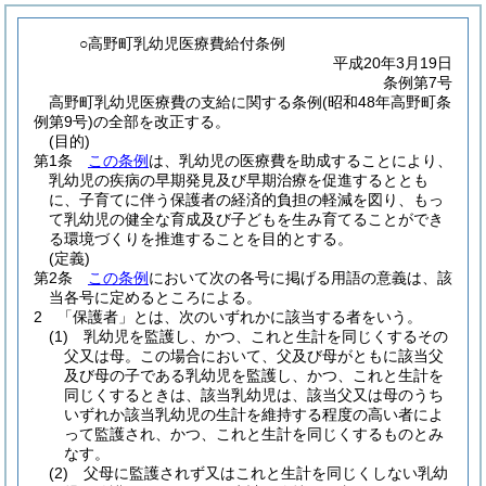
○高野町乳幼児医療費給付条例
平成20年3月19日
条例第7号
高野町乳幼児医療費の支給に関する条例(昭和48年高野町条
例第9号)の全部を改正する。
(目的)
第1条
この条例
は、乳幼児の医療費を助成することにより、
乳幼児の疾病の早期発見及び早期治療を促進するととも
に、子育てに伴う保護者の経済的負担の軽減を図り、もっ
て乳幼児の健全な育成及び子どもを生み育てることができ
る環境づくりを推進することを目的とする。
(定義)
第2条
この条例
において次の各号に掲げる用語の意義は、該
当各号に定めるところによる。
2
「保護者」とは、次のいずれかに該当する者をいう。
(1)
乳幼児を監護し、かつ、これと生計を同じくするその
父又は母。
この場合において、父及び母がともに該当父
及び母の子である乳幼児を監護し、かつ、これと生計を
同じくするときは、該当乳幼児は、該当父又は母のうち
いずれか該当乳幼児の生計を維持する程度の高い者によ
って監護され、かつ、これと生計を同じくするものとみ
なす。
(2)
父母に監護されず又はこれと生計を同じくしない乳幼