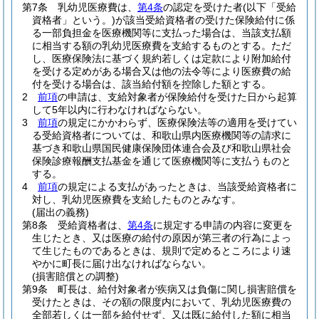
第7条
乳幼児医療費は、
第4条
の認定を受けた者
(以下「受給
資格者」という。)
が該当受給資格者の受けた保険給付に係
る一部負担金を医療機関等に支払った場合は、当該支払額
に相当する額の乳幼児医療費を支給するものとする。
ただ
し、医療保険法に基づく規約若しくは定款により附加給付
を受ける定めがある場合又は他の法令等により医療費の給
付を受ける場合は、該当給付額を控除した額とする。
2
前項
の申請は、支給対象者が保険給付を受けた日から起算
して5年以内に行わなければならない。
3
前項
の規定にかかわらず、医療保険法等の適用を受けてい
る受給資格者については、和歌山県内医療機関等の請求に
基づき和歌山県国民健康保険団体連合会及び和歌山県社会
保険診療報酬支払基金を通じて医療機関等に支払うものと
する。
4
前項
の規定による支払があったときは、当該受給資格者に
対し、乳幼児医療費を支給したものとみなす。
(届出の義務)
第8条
受給資格者は、
第4条
に規定する申請の内容に変更を
生じたとき、又は医療の給付の原因が第三者の行為によっ
て生じたものであるときは、規則で定めるところにより速
やかに町長に届け出なければならない。
(損害賠償との調整)
第9条
町長は、給付対象者が疾病又は負傷に関し損害賠償を
受けたときは、その額の限度内において、乳幼児医療費の
全部若しくは一部を給付せず、又は既に給付した額に相当