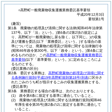
○高野町一般廃棄物収集運搬業務委託基準要領
平成20年12月3日
要領第1号
(趣旨)
第1条
廃棄物の処理及び清掃に関する法律
(昭和45年法律第
137号。以下「法」という。)
第6条の2第2項の規定によ
り、高野町が一般廃棄物
(し尿を除く。以下同じ。)
の収集
及び運搬を委託
(以下「業務委託」という。)
する場合の基
準については、廃棄物の処理及び清掃に関する法律施行令
(昭和46年政令第300号。以下「政令」という。)
第4条に定
めるもののほか、この
高野町一般廃棄物収集運搬業務委託
基準要領
(以下「基準要領」という。)
に定めるところによ
るものとする。
(委託業務の区分)
第2条
委託する業務は、
高野町廃棄物の処理及び清掃に関す
る条例施行規則
(平成19年高野町規則第18号)
別表
に区分さ
れたごみのうち町が指示するごみの収集運搬業務とする。
(委託基準)
第3条
業務委託する場合の基準は、次のとおりとする。
(1)
政令第4条に規定する基準に適合していること。
(2)
廃棄物の処理及び清掃に関する法律施行規則
(昭和46
年厚生省令第35号)
第2条の2に規定する基準に適合して
いること。