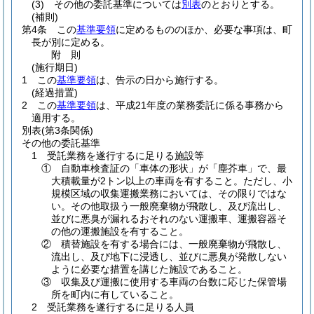
(3)
その他の委託基準については
別表
のとおりとする。
(補則)
第4条
この
基準要領
に定めるもののほか、必要な事項は、町
長が別に定める。
附
則
(施行期日)
1
この
基準要領
は、告示の日から施行する。
(経過措置)
2
この
基準要領
は、平成21年度の業務委託に係る事務から
適用する。
別表
(第3条関係)
その他の委託基準
1 受託業務を遂行するに足りる施設等
① 自動車検査証の「車体の形状」が「塵芥車」で、最
大積載量が2トン以上の車両を有すること。ただし、小
規模区域の収集運搬業務においては、その限りではな
い。その他取扱う一般廃棄物が飛散し、及び流出し、
並びに悪臭が漏れるおそれのない運搬車、運搬容器そ
の他の運搬施設を有すること。
② 積替施設を有する場合には、一般廃棄物が飛散し、
流出し、及び地下に浸透し、並びに悪臭が発散しない
ように必要な措置を講じた施設であること。
③ 収集及び運搬に使用する車両の台数に応じた保管場
所を町内に有していること。
2 受託業務を遂行するに足りる人員