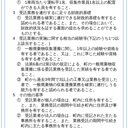
① 1車両当たり運転手1名、収集作業員1名以上の配置
ができる人員を有すること。
3 受託業務を遂行するに足りる財政的基礎
① 受託業務を確実に遂行できる財政的基礎を有すると
認められる者であること。また、その場合において、
財政的状況を証する書面の提出を求めることができる
ものとする。
4 受託業務の実施に関する相当の経験等(下記のうち1つ以
上該当すること。)
① 一般廃棄物収集運搬に関し、1年以上の経験や資格を
有する者であること。又は、これに準じた経験や資格
を有する者であること。
② 法第6条の2第2項の規定による、町の一般廃棄物収
集運搬に係る委託業務を受託した実績を有する者であ
ること。
③ 町から過去3年間で3以上の工事又は業務を受注した
者で、一般廃棄物の収集運搬業務を確実に遂行しうる
能力を有すると認められる者であること。
5 その他の基準
① 受託業者が個人の場合は、町内に住所を有するこ
と。また、業務受託の期間中引続き町内に住所及び事
務所を有すること。
② 受託業者が法人の場合は、町内に登記された主たる
事務所を有すること。また、業務受託の期間中引続き
町内に主たる事務所を有すること。