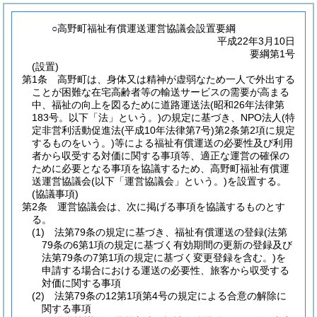
○高野町福祉有償運送運営協議会設置要綱
平成22年3月10日
要綱第1号
(設置)
第1条
高野町は、身体又は精神が虚弱なため一人で外出する
ことが困難な在宅高齢者等の輸送サービスの需要が高まる
中、福祉の向上を図るために道路運送法
(昭和26年法律第
183号。以下「法」という。)
の規定に基づき、NPO法人
(特
定非営利活動促進法
(平成10年法律第7号)
第2条第2項に規定
するものをいう。)
等による福祉有償運送の必要性及び利用
者から収受する対価に関する事項等、適正な運営の確保の
ために必要となる事項を協議するため、高野町福祉有償運
送運営協議会
(以下「運営協議会」という。)
を設置する。
(協議事項)
第2条
運営協議会は、次に掲げる事項を協議するものとす
る。
(1)
法第79条の規定に基づき、福祉有償運送の登録
(法第
79条の6第1項の規定に基づく有効期間の更新の登録及び
法第79条の7第1項の規定に基づく変更登録を含む。)
を
申請する場合における運送の必要性、旅客から収受する
対価に関する事項
(2)
法第79条の12第1項第4号の規定による合意の解除に
関する事項