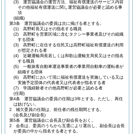
(3)
運営協議会の運営方法、福祉有償運送のサービス内容
その他福祉有償運送に関し運営協議会が必要と認める事
項
(組織)
第3条
運営協議会の委員は次に掲げる者とする。
(1)
高野町長又はその指名する職員
(2)
高野町を営業区域に含むタクシー事業者及びその組織
する団体
(3)
高野町に在住する住民又は高野町福祉有償運送の利用
が想定される者
(4)
近畿運輸局長若しくは和歌山運輸支局長又はその指名
する職員
(5)
一般旅客自動車運送事業者の事業用自動車の運転者が
組織する団体
(6)
高野町において現に福祉有償運送を実施している又は
実施予定団体の代表者又は代表者が指名する者
(7)
学識経験者その他高野町が必要と認める者
(任期)
第4条
運営協議会の委員の任期は3年とする。
ただし、再任
は妨げない。
2
補欠委員の任期は、前任者の残任期間とする。
(会長及び副会長)
第5条
運営協議会に会長及び副会長をおく。
2
会長は、委員のうちから互選により選出し、副会長は会長
が委員の中から指名する者とする。