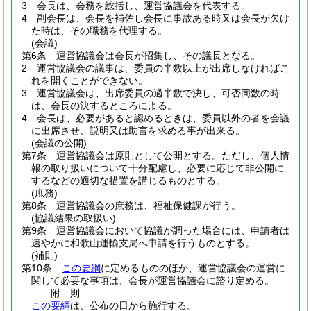
3
会長は、会務を総括し、運営協議会を代表する。
4
副会長は、会長を補佐し会長に事故ある時又は会長が欠け
た時は、その職務を代理する。
(会議)
第6条
運営協議会は会長が招集し、その議長となる。
2
運営協議会の議事は、委員の半数以上が出席しなければこ
れを開くことができない。
3
運営協議会は、出席委員の過半数で決し、可否同数の時
は、会長の決するところによる。
4
会長は、必要があると認めるときは、委員以外の者を会議
に出席させ、説明又は助言を求める事が出来る。
(会議の公開)
第7条
運営協議会は原則として公開とする。
ただし、個人情
報の取り扱いについて十分配慮し、必要に応じて非公開に
するなどの適切な措置を講じるものとする。
(庶務)
第8条
運営協議会の庶務は、福祉保健課が行う。
(協議結果の取扱い)
第9条
運営協議会において協議が調った場合には、申請者は
速やかに和歌山運輸支局へ申請を行うものとする。
(補則)
第10条
この要綱
に定めるもののほか、運営協議会の運営に
関して必要な事項は、会長が運営協議会に諮り定める。
附
則
この要綱
は、公布の日から施行する。