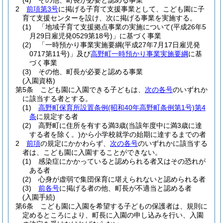
(4)
その他、町長が必要と認める事業
2
前項第3号
に掲げる子育て支援事業として、こども園に子
育て支援センターを設け、次に掲げる事業を実施する。
(1)
「地域子育て支援拠点事業の実施について
(平成26年5
月29日雇児発0529第18号)
」に基づく事業
(2)
「一時預かり事業実施要綱
(平成27年7月17日雇児発
0717第11号)
」及び
高野町一時預かり事業実施要綱
に基
づく事業
(3)
その他、町長が必要と認める事業
(入園資格)
第5条
こども園に入園できる子どもは、
次の各号
のいずれか
に該当する者とする。
(1)
高野町保育所設置条例
(昭和40年高野町条例第1号)
第4
条
に規定する者
(2)
高野町に住所を有する満3歳
(当該年度中に満3歳に達
する者を除く。)
から小学校就学の始期に達するまでの者
2
前項
の規定にかかわらず、
次の各号
のいずれかに該当する
者は、こども園に入園することができない。
(1)
感染症にかかっていると認められる者又はその恐れが
ある者
(2)
心身が虚弱で集団保育に堪えられないと認められる者
(3)
前各号
に掲げる者の他、町長が不適当と認める者
(入園手続)
第6条
こども園に入園を希望する子どもの保護者は、規則に
定めるところにより、町長に入園の申し込みを行い、入園