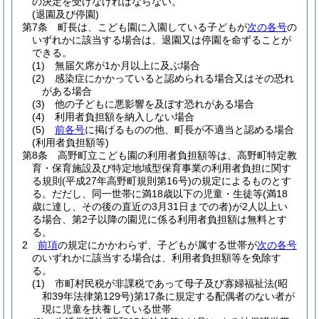
の決定を受けなければならない。
(退園及び停園)
第7条
町長は、こども園に入園している子どもが
次の各号
の
いずれかに該当する場合は、退園又は停園を命ずることが
できる。
(1)
無届欠席が1か月以上に及ぶ場合
(2)
感染症にかかっていると認められる場合又はその恐れ
がある場合
(3)
他の子どもに悪影響を及ぼす恐れがある場合
(4)
利用者負担額を納入しない場合
(5)
前各号
に掲げるものの他、町長が不適当と認める場合
(利用者負担額等)
第8条
高野町立こども園の利用者負担額等は、高野町特定教
育・保育施設及び特定地域型保育事業の利用者負担に関す
る規則
(平成27年高野町規則第16号)
の規定によるものとす
る。
だだし、同一世帯に満18歳以下の児童・生徒等
(満18
歳に達し、その後の直近の3月31日までの者)
が2人以上い
る場合、第2子以降の園児に係る利用者負担額は無料とす
る。
2
前項
の規定にかかわらず、子どもが属する世帯が
次の各号
のいずれかに該当する場合は、利用者負担額等を免除す
る。
(1)
市町村民税が非課税であって母子及び寡婦福祉法
(昭
和39年法律第129号)
第17条に規定する配偶者のない者が
現に児童を扶養している世帯