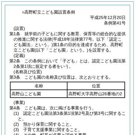
○高野町立こども園設置条例
平成25年12月20日
条例第41号
(設置)
第1条
就学前の子どもに関する教育、保育等の総合的な提供
の推進に関する法律
(平成18年法律第77号。以下「認定こ
ども園法」という。)
第1条の目的を達成するため、高野町
立こども園
(以下「こども園」という。)
を設置する。
(定義)
第2条
この条例において「子ども」とは、認定こども園法第
2条第1項に規定する者をいう。
(名称及び位置)
第3条
こども園の名称及び位置は、次とおりとする。
名称
位置
高野山こども園
高野町大字高野山26番地の2
(事業)
第4条
こども園は、次に掲げる事業を行う。
(1)
認定こども園法第3条第1項第2号及び第3号に関するこ
と。
(2)
預かり保育に関すること。
(3)
子育て支援事業に関すること。