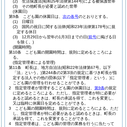
(2)
生活保護法
(昭和25年法律第144号)
による被保護世帯
(3)
その他町長が必要と認めた世帯
(休園日)
第9条
こども園の休園日は、
次の各号
のとおりとする。
(1)
日曜日
(2)
国民の祝日に関する法律
(昭和23年法律第178号)
に規
定する休日
(3)
12月29日から翌年の1月3日までの日
(
前号
に掲げる日
を除く。)
(開園時間)
第10条
こども園の開園時間は、規則に定めるところによ
る。
(指定管理者による管理)
第11条
町長は、地方自治法
(昭和22年法律第67号。以下
「法」という。)
第244条の2第3項の規定に基づき町長が指
定する法人その他の団体
(以下「指定管理者」という。)
に
こども園の管理を行わせることができる。
2
指定管理者が管理するこども園の休園日は、
第9条
の規定
に定めるところによる。
ただし、指定管理者が特に必要が
あると認めるときは、町長の承認を得て、これを変更し、
又は臨時に休園日を定めることができる。
3
こども園の開園時間は、規則に定めるところによる。
ただ
し、指定管理者が特に必要があると認めるときは、町長の
承認を得て、これを変更することができる。
4
指定管理者は、こども園の管理の業務を行うに当たって