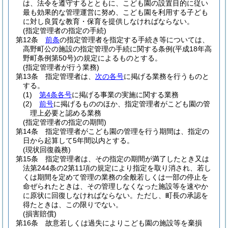
は、法令を遵守するとともに、こども園の設置目的に従い
最も効果的な管理運営に努め、こども園を利用する子ども
に対し良質な教育・保育を提供しなければならない。
(指定管理者の指定の手続)
第12条
前条
の指定管理者を指定する手続き等については、
高野町公の施設の指定管理の手続に関する条例
(平成18年高
野町条例第50号)
の規定によるものとする。
(指定管理者が行う業務)
第13条
指定管理者は、
次の各号
に掲げる業務を行うものと
する。
(1)
第4条各号
に掲げる事業の実施に関する業務
(2)
前号
に掲げるもののほか、指定管理者がこども園の管
理上必要と認める業務
(指定管理者の指定の期間)
第14条
指定管理者がこども園の管理を行う期間は、指定の
日から起算して5年間以内とする。
(現状回復義務)
第15条
指定管理者は、その指定の期間が満了したとき又は
法第244条の2第11項の規定により指定を取り消され、若し
くは期間を定めて管理の業務の全般若しくは一部の停止を
命ぜられたときは、その管理しなくなった施設等を速やか
に原状に回復しなければならない。
ただし、町長の承認を
得たときは、この限りでない。
(損害賠償)
第16条
故意若しくは過失によりこども園の施設等を棄損