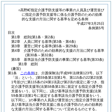
○高野町指定介護予防支援等の事業の人員及び運営並び
に指定介護予防支援等に係る介護予防のための効果
的な支援の方法に関する基準を定める条例
平成27年3月25日
条例第5号
目次
第1章
総則
(第1条・第2条)
第2章
人員に関する基準
(第3条・第4条)
第3章
運営に関する基準
(第5条～第29条)
第4章
介護予防のための効果的な支援の方法に関する基準
(第30条～第32条)
第5章
基準該当介護予防支援の事業に関する基準
(第33条)
第1章
総則
(趣旨)
第1条
この条例
は、介護保険法
(平成9年法律第123号。以下
「法」という。)
第59条第1項第1号、第115条の22第2項第
1号並びに第115条の24第1項及び第2項の規定に基づき、指
定介護予防支援等
(法第58条第1項に規定する指定介護予防
支援をいう。以下同じ。)
及び基準該当介護予防支援
(法第
59条第1項第1号に規定する基準該当介護予防支援をいう。
以下同じ。)
の事業の人員及び運営並びに指定介護予防支援
及び基準該当介護予防支援に係る介護予防のための効果的
な支援の方法に関する基準について定めるものとする。