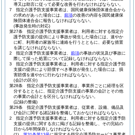
導又は助言に従って必要な改善を行わなければならない。
7
指定介護予防支援事業者は、国民健康保険団体連合会から
の求めがあった場合には、
前項
の改善の内容を国民健康保
険団体連合会に報告しなければならない。
(事故発生時の対応)
第27条
指定介護予防支援事業者は、利用者に対する指定介
護予防支援の提供により事故が発生した場合には、速やか
に町、利用者の家族等に連絡を行うとともに、必要な措置
を講じなければならない。
2
指定介護予防支援事業者は、
前項
の事故の状況及び事故に
際して採った処置について記録しなければならない。
3
指定介護予防支援事業者は、利用者に対する指定介護予防
支援の提供により賠償すべき事故が発生した場合には、損
害賠償を速やかに行わなければならない。
(会計の区分)
第28条
指定介護予防支援事業者は、事業所ごとに経理を区
分するとともに、指定介護予防支援の事業の会計とその他
の事業の会計とを区分しなければならない。
(記録の整備)
第29条
指定介護予防支援事業者は、従業者、設備、備品及
び会計に関する諸記録を整備しておかなければならない。
2
指定介護予防支援事業者は、利用者に対する指定介護予防
支援の提供に関する次に掲げる記録を整備し、その完結の
日から5年間保存しなければならない。
(1)
第31条第13号
に規定する指定介護予防サービス事業者