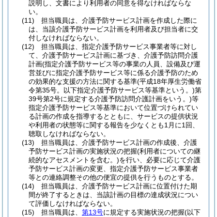
説明し、文書により利用者の同意を得なければならな
い。
(11)
担当職員は、介護予防サービス計画を作成した際に
は、当該介護予防サービス計画を利用者及び担当者に交
付しなければならない。
(12)
担当職員は、指定介護予防サービス事業者等に対し
て、介護予防サービス計画に基づき、介護予防訪問介護
計画
(指定介護予防サービス等の事業の人員、設備及び運
営並びに指定介護予防サービス等に係る介護予防のため
の効果的な支援の方法に関する基準
(平成18年厚生労働省
令第35号。以下指定介護予防サービス等基準という。)
第
39号第2号に規定する介護予防訪問介護計画をいう。)
等
指定介護予防サービス等基準において位置づけられてい
る計画の作成を指導するとともに、サービスの提供状況
や利用者の状態等に関する報告を少なくとも1月に1回、
聴取しなければならない。
(13)
担当職員は、介護予防サービス計画の作成後、介護
予防サービス計画の実施状況の把握
(利用者についての継
続的なアセスメントを含む。)
を行い、必要に応じて介護
予防サービス計画の変更、指定介護予防サービス事業者
等との連絡調整その他の便宜の提供を行うものとする。
(14)
担当職員は、介護予防サービス計画に位置付けた期
間が終了するときは、当該計画の目標の達成状況につい
て評価しなければならない。
(15)
担当職員は、
第13号
に規定する実施状況の把握
(以下