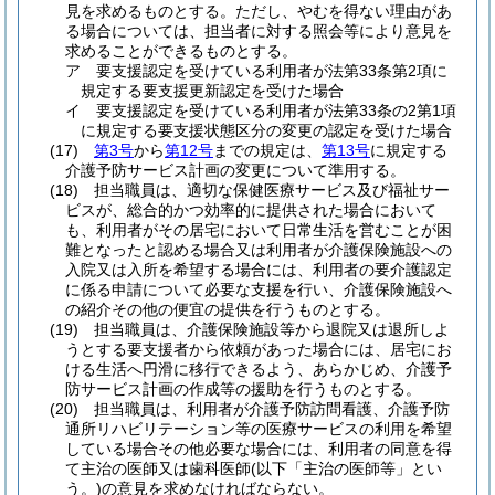
見を求めるものとする。
ただし、やむを得ない理由があ
る場合については、担当者に対する照会等により意見を
求めることができるものとする。
ア
要支援認定を受けている利用者が法第33条第2項に
規定する要支援更新認定を受けた場合
イ
要支援認定を受けている利用者が法第33条の2第1項
に規定する要支援状態区分の変更の認定を受けた場合
(17)
第3号
から
第12号
までの規定は、
第13号
に規定する
介護予防サービス計画の変更について準用する。
(18)
担当職員は、適切な保健医療サービス及び福祉サー
ビスが、総合的かつ効率的に提供された場合において
も、利用者がその居宅において日常生活を営むことが困
難となったと認める場合又は利用者が介護保険施設への
入院又は入所を希望する場合には、利用者の要介護認定
に係る申請について必要な支援を行い、介護保険施設へ
の紹介その他の便宜の提供を行うものとする。
(19)
担当職員は、介護保険施設等から退院又は退所しよ
うとする要支援者から依頼があった場合には、居宅にお
ける生活へ円滑に移行できるよう、あらかじめ、介護予
防サービス計画の作成等の援助を行うものとする。
(20)
担当職員は、利用者が介護予防訪問看護、介護予防
通所リハビリテーション等の医療サービスの利用を希望
している場合その他必要な場合には、利用者の同意を得
て主治の医師又は歯科医師
(以下「主治の医師等」とい
う。)
の意見を求めなければならない。