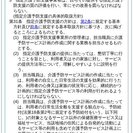
3
指定介護予防支援事業者は、自らその提供する指定介護予
防支援の質の評価を行い、常にその改善を図らなければな
らない。
(指定介護予防支援の具体的取扱方針)
第31条
指定介護予防支援の方針は、
第2条
に規定する基本
方針及び
前条
に規定する基本取扱方針に基づき、次に掲げ
るところによるものとする。
(1)
指定介護予防支援事業所の管理者は、担当職員に介護
予防サービス計画の作成に関する業務を担当させるもの
とする。
(2)
指定介護予防支援の提供に当たっては、懇切丁寧に行
うことを旨とし、利用者又はその家族に対し、サービス
の提供方法等について、理解しやすいように説明を行
う。
(3)
担当職員は、介護予防サービス計画の作成に当たって
は、利用者の自立した日常生活の支援を効果的に行うた
め、利用者の心身又は家族の状況等に応じ、継続的かつ
計画的に指定介護予防サービス等の利用が行われるよう
にしなければならない。
(4)
担当職員は、介護予防サービス計画の作成に当たって
は、利用者の日常生活全般を支援する観点から、予防給
付
(法第18条第2号に規定する予防給付をいう。以下同
じ。)
の対象となるサービス以外の保健医療サービス又は
福祉サービス、当該地域の住民による自発的な活動によ
るサービス等の利用も含めて介護予防サービス計画上に