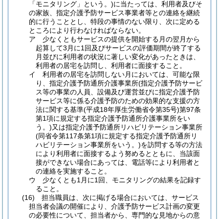
「モニタリング」という。)
に当たっては、利用者及びそ
の家族、指定介護予防サービス事業者等との連絡を継続
的に行うこととし、特段の事情のない限り、次に定める
ところにより行わなければならない。
ア
少なくともサービスの提供を開始する月の翌月から
起算して3月に1回及びサービスの評価期間が終了する
月並びに利用者の状況に著しい変化があったときは、
利用者の居宅を訪問し、利用者に面接すること。
イ
利用者の居宅を訪問しない月においては、可能な限
り、指定介護予防通所介護事業所
(指定介護予防サービ
ス等の事業の人員、設備及び運営並びに指定介護予防
サービス等に係る介護予防のための効果的な支援の方
法に関する基準
(平成18年厚生労働省令第35号)
第97条
第1項に規定する指定介護予防通所介護事業所をい
う。)
又は指定介護予防通所リハビリテーション事業所
(同省令第117条第1項に規定する指定介護予防通所リ
ハビリテーション事業所をいう。)
を訪問する等の方法
により利用者に面接するよう努めるとともに、当該面
接ができない場合にあっては、電話等により利用者と
の連絡を実施すること。
ウ
少なくとも1月に1回、モニタリングの結果を記録す
ること。
(16)
担当職員は、次に掲げる場合においては、サービス
担当者会議の開催により、介護予防サービス計画の変更
の必要性について、担当者から、専門的な見地からの意