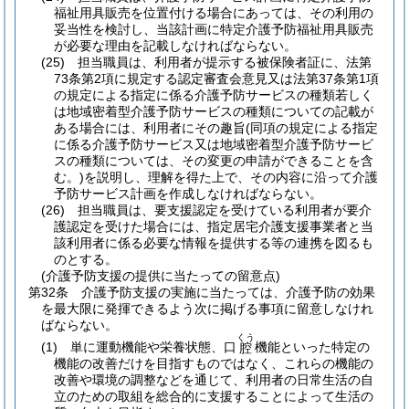
福祉用具販売を位置付ける場合にあっては、その利用の
妥当性を検討し、当該計画に特定介護予防福祉用具販売
が必要な理由を記載しなければならない。
(25)
担当職員は、利用者が提示する被保険者証に、法第
73条第2項に規定する認定審査会意見又は法第37条第1項
の規定による指定に係る介護予防サービスの種類若しく
は地域密着型介護予防サービスの種類についての記載が
ある場合には、利用者にその趣旨
(同項の規定による指定
に係る介護予防サービス又は地域密着型介護予防サービ
スの種類については、その変更の申請ができることを含
む。)
を説明し、理解を得た上で、その内容に沿って介護
予防サービス計画を作成しなければならない。
(26)
担当職員は、要支援認定を受けている利用者が要介
護認定を受けた場合には、指定居宅介護支援事業者と当
該利用者に係る必要な情報を提供する等の連携を図るも
のとする。
(介護予防支援の提供に当たっての留意点)
第32条
介護予防支援の実施に当たっては、介護予防の効果
を最大限に発揮できるよう次に掲げる事項に留意しなけれ
ばならない。
くう
(1)
単に運動機能や栄養状態、口
機能といった特定の
腔
機能の改善だけを目指すものではなく、これらの機能の
改善や環境の調整などを通じて、利用者の日常生活の自
立のための取組を総合的に支援することによって生活の