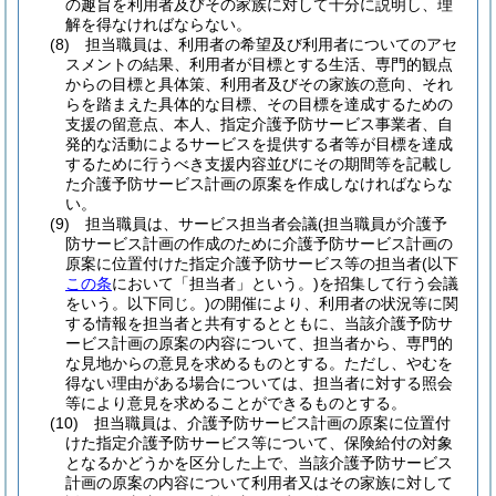
の趣旨を利用者及びその家族に対して十分に説明し、理
解を得なければならない。
(8)
担当職員は、利用者の希望及び利用者についてのアセ
スメントの結果、利用者が目標とする生活、専門的観点
からの目標と具体策、利用者及びその家族の意向、それ
らを踏まえた具体的な目標、その目標を達成するための
支援の留意点、本人、指定介護予防サービス事業者、自
発的な活動によるサービスを提供する者等が目標を達成
するために行うべき支援内容並びにその期間等を記載し
た介護予防サービス計画の原案を作成しなければならな
い。
(9)
担当職員は、サービス担当者会議
(担当職員が介護予
防サービス計画の作成のために介護予防サービス計画の
原案に位置付けた指定介護予防サービス等の担当者
(以下
この条
において「担当者」という。)
を招集して行う会議
をいう。以下同じ。)
の開催により、利用者の状況等に関
する情報を担当者と共有するとともに、当該介護予防サ
ービス計画の原案の内容について、担当者から、専門的
な見地からの意見を求めるものとする。
ただし、やむを
得ない理由がある場合については、担当者に対する照会
等により意見を求めることができるものとする。
(10)
担当職員は、介護予防サービス計画の原案に位置付
けた指定介護予防サービス等について、保険給付の対象
となるかどうかを区分した上で、当該介護予防サービス
計画の原案の内容について利用者又はその家族に対して