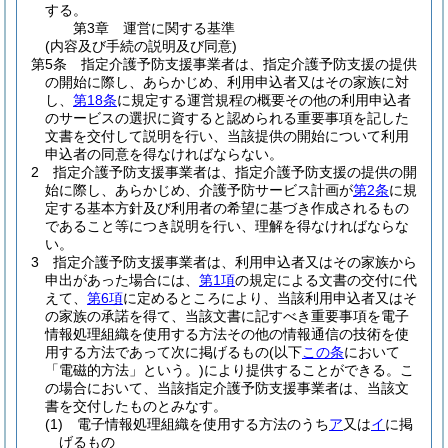
する。
第3章
運営に関する基準
(内容及び手続の説明及び同意)
第5条
指定介護予防支援事業者は、指定介護予防支援の提供
の開始に際し、あらかじめ、利用申込者又はその家族に対
し、
第18条
に規定する運営規程の概要その他の利用申込者
のサービスの選択に資すると認められる重要事項を記した
文書を交付して説明を行い、当該提供の開始について利用
申込者の同意を得なければならない。
2
指定介護予防支援事業者は、指定介護予防支援の提供の開
始に際し、あらかじめ、介護予防サービス計画が
第2条
に規
定する基本方針及び利用者の希望に基づき作成されるもの
であること等につき説明を行い、理解を得なければならな
い。
3
指定介護予防支援事業者は、利用申込者又はその家族から
申出があった場合には、
第1項
の規定による文書の交付に代
えて、
第6項
に定めるところにより、当該利用申込者又はそ
の家族の承諾を得て、当該文書に記すべき重要事項を電子
情報処理組織を使用する方法その他の情報通信の技術を使
用する方法であって次に掲げるもの
(以下
この条
において
「電磁的方法」という。)
により提供することができる。
こ
の場合において、当該指定介護予防支援事業者は、当該文
書を交付したものとみなす。
(1)
電子情報処理組織を使用する方法のうち
ア
又は
イ
に掲
げるもの