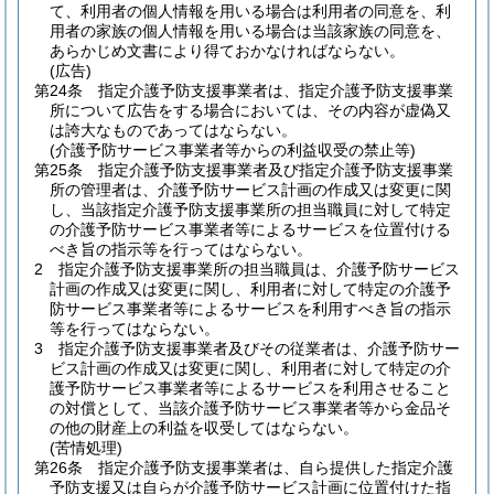
て、利用者の個人情報を用いる場合は利用者の同意を、利
用者の家族の個人情報を用いる場合は当該家族の同意を、
あらかじめ文書により得ておかなければならない。
(広告)
第24条
指定介護予防支援事業者は、指定介護予防支援事業
所について広告をする場合においては、その内容が虚偽又
は誇大なものであってはならない。
(介護予防サービス事業者等からの利益収受の禁止等)
第25条
指定介護予防支援事業者及び指定介護予防支援事業
所の管理者は、介護予防サービス計画の作成又は変更に関
し、当該指定介護予防支援事業所の担当職員に対して特定
の介護予防サービス事業者等によるサービスを位置付ける
べき旨の指示等を行ってはならない。
2
指定介護予防支援事業所の担当職員は、介護予防サービス
計画の作成又は変更に関し、利用者に対して特定の介護予
防サービス事業者等によるサービスを利用すべき旨の指示
等を行ってはならない。
3
指定介護予防支援事業者及びその従業者は、介護予防サー
ビス計画の作成又は変更に関し、利用者に対して特定の介
護予防サービス事業者等によるサービスを利用させること
の対償として、当該介護予防サービス事業者等から金品そ
の他の財産上の利益を収受してはならない。
(苦情処理)
第26条
指定介護予防支援事業者は、自ら提供した指定介護
予防支援又は自らが介護予防サービス計画に位置付けた指