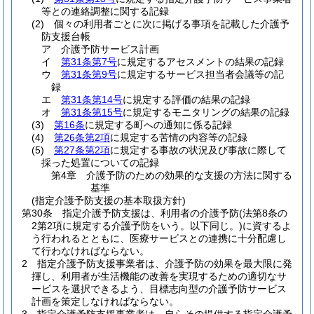
等との連絡調整に関する記録
(2)
個々の利用者ごとに次に掲げる事項を記載した介護予
防支援台帳
ア
介護予防サービス計画
イ
第31条第7号
に規定するアセスメントの結果の記録
ウ
第31条第9号
に規定するサービス担当者会議等の記
録
エ
第31条第14号
に規定する評価の結果の記録
オ
第31条第15号
に規定するモニタリングの結果の記録
(3)
第16条
に規定する町への通知に係る記録
(4)
第26条第2項
に規定する苦情の内容等の記録
(5)
第27条第2項
に規定する事故の状況及び事故に際して
採った処置についての記録
第4章
介護予防のための効果的な支援の方法に関する
基準
(指定介護予防支援の基本取扱方針)
第30条
指定介護予防支援は、利用者の介護予防
(法第8条の
2第2項に規定する介護予防をいう。以下同じ。)
に資するよ
う行われるとともに、医療サービスとの連携に十分配慮し
て行わなければならない。
2
指定介護予防支援事業者は、介護予防の効果を最大限に発
揮し、利用者が生活機能の改善を実現するための適切なサ
ービスを選択できるよう、目標志向型の介護予防サービス
計画を策定しなければならない。