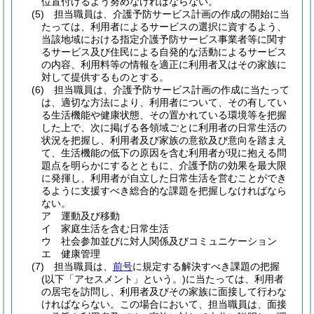
位置付けるよう努めなければならない。
(5)
担当職員は、介護予防サービス計画の作成の開始に当
たっては、利用者によるサービスの選択に資するよう、
当該地域における指定介護予防サービス事業者等に関す
るサービス及び住民による自発的な活動によるサービス
の内容、利用料等の情報を適正に利用者又はその家族に
対して提供するものとする。
(6)
担当職員は、介護予防サービス計画の作成に当たって
は、適切な方法により、利用者について、その有してい
る生活機能や健康状態、その置かれている環境等を把握
した上で、次に掲げる各領域ごとに利用者の日常生活の
状況を把握し、利用者及び家族の意欲及び意向を踏まえ
て、生活機能の低下の原因を含む利用者が現に抱える問
題点を明らかにするとともに、介護予防の効果を最大限
に発揮し、利用者が自立した日常生活を営むことができ
るように支援すべき総合的な課題を把握しなければなら
ない。
ア
運動及び移動
イ
家庭生活を含む日常生活
ウ
社会参加並びに対人関係及びコミュニケーション
エ
健康管理
(7)
担当職員は、
前号
に規定する解決すべき課題の把握
(以下「アセスメント」という。)
に当たっては、利用者
の居宅を訪問し、利用者及びその家族に面接して行わな
ければならない。
この場合において、担当職員は、面接