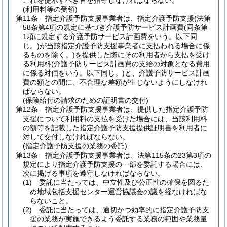
これを提示すべき旨を指導しなければならない。
(利用料等の受領)
第11条
指定介護予防支援事業者は、指定介護予防支援
(法第
58条第4項の規定に基づき介護予防サービス計画費
(同条第
1項に規定する介護予防サービス計画費をいう。以下同
じ。)
が当該指定介護予防支援事業者に支払われる場合に係
るものを除く。)
を提供した際にその利用者から支払を受け
る利用料
(介護予防サービス計画費の支給の対象となる費用
に係る対価をいう。以下同じ。)
と、介護予防サービス計画
費の額との間に、不合理な差額が生じないようにしなけれ
ばならない。
(保険給付の請求のための証明書の交付)
第12条
指定介護予防支援事業者は、提供した指定介護予防
支援について利用料の支払を受けた場合には、当該利用料
の額等を記載した指定介護予防支援提供証明書を利用者に
対して交付しなければならない。
(指定介護予防支援の業務の委託)
第13条
指定介護予防支援事業者は、法第115条の23第3項の
規定により指定介護予防支援の一部を委託する場合には、
次に掲げる事項を遵守しなければならない。
(1)
委託に当たっては、中立性及び公正性の確保を図るた
め地域包括支援センター運営協議会の議を経なければな
らないこと。
(2)
委託に当たっては、適切かつ効率的に指定介護予防支
援の業務が実施できるよう委託する業務の範囲や業務量