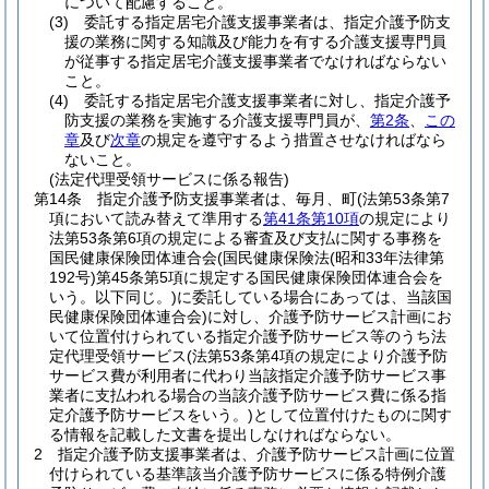
について配慮すること。
(3)
委託する指定居宅介護支援事業者は、指定介護予防支
援の業務に関する知識及び能力を有する介護支援専門員
が従事する指定居宅介護支援事業者でなければならない
こと。
(4)
委託する指定居宅介護支援事業者に対し、指定介護予
防支援の業務を実施する介護支援専門員が、
第2条
、
この
章
及び
次章
の規定を遵守するよう措置させなければなら
ないこと。
(法定代理受領サービスに係る報告)
第14条
指定介護予防支援事業者は、毎月、町
(法第53条第7
項において読み替えて準用する
第41条第10項
の規定により
法第53条第6項の規定による審査及び支払に関する事務を
国民健康保険団体連合会
(国民健康保険法
(昭和33年法律第
192号)
第45条第5項に規定する国民健康保険団体連合会を
いう。以下同じ。)
に委託している場合にあっては、当該国
民健康保険団体連合会)
に対し、介護予防サービス計画にお
いて位置付けられている指定介護予防サービス等のうち法
定代理受領サービス
(法第53条第4項の規定により介護予防
サービス費が利用者に代わり当該指定介護予防サービス事
業者に支払われる場合の当該介護予防サービス費に係る指
定介護予防サービスをいう。)
として位置付けたものに関す
る情報を記載した文書を提出しなければならない。
2
指定介護予防支援事業者は、介護予防サービス計画に位置
付けられている基準該当介護予防サービスに係る特例介護