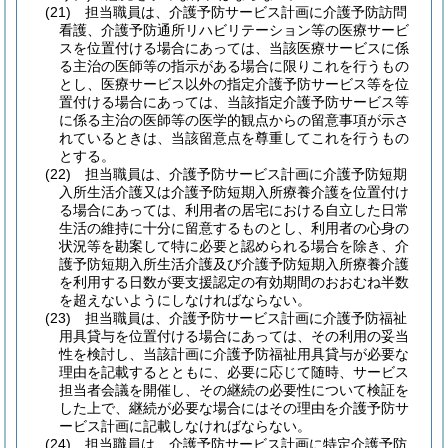
(21)
担当職員は、介護予防サービス計画に介護予防訪問
看護、介護予防通所リハビリテーション等の医療サービ
スを位置付ける場合にあっては、当該医療サービスに係
る主治の医師等の指示がある場合に限りこれを行うもの
とし、医療サービス以外の指定介護予防サービス等を位
置付ける場合にあっては、当該指定介護予防サービス等
に係る主治の医師等の医学的観点からの留意事項が示さ
れているときは、当該留意点を尊重してこれを行うもの
とする。
(22)
担当職員は、介護予防サービス計画に介護予防短期
入所生活介護又は介護予防短期入所療養介護を位置付け
る場合にあっては、利用者の居宅における自立した日常
生活の維持に十分に留意するものとし、利用者の心身の
状況等を勘案して特に必要と認められる場合を除き、介
護予防短期入所生活介護及び介護予防短期入所療養介護
を利用する日数が要支援認定の有効期間のおおむね半数
を超えないようにしなければならない。
(23)
担当職員は、介護予防サービス計画に介護予防福祉
用具貸与を位置付ける場合にあっては、その利用の妥当
性を検討し、当該計画に介護予防福祉用具貸与が必要な
理由を記載するとともに、必要に応じて随時、サービス
担当者会議を開催し、その継続の必要性について検証を
した上で、継続が必要な場合にはその理由を介護予防サ
ービス計画に記載しなければならない。
(24)
担当職員は、介護予防サービス計画に特定介護予防