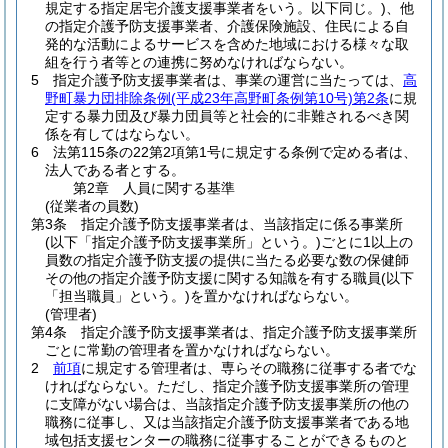
規定する指定居宅介護支援事業者をいう。以下同じ。)
、他
の指定介護予防支援事業者、介護保険施設、住民による自
発的な活動によるサービスを含めた地域における様々な取
組を行う者等との連携に努めなければならない。
5
指定介護予防支援事業者は、事業の運営に当たっては、
高
野町暴力団排除条例
(平成23年高野町条例第10号)
第2条
に規
定する暴力団及び暴力団員等と社会的に非難されるべき関
係を有してはならない。
6
法第115条の22第2項第1号に規定する条例で定める者は、
法人である者とする。
第2章
人員に関する基準
(従業者の員数)
第3条
指定介護予防支援事業者は、当該指定に係る事業所
(以下「指定介護予防支援事業所」という。)
ごとに1以上の
員数の指定介護予防支援の提供に当たる必要な数の保健師
その他の指定介護予防支援に関する知識を有する職員
(以下
「担当職員」という。)
を置かなければならない。
(管理者)
第4条
指定介護予防支援事業者は、指定介護予防支援事業所
ごとに常勤の管理者を置かなければならない。
2
前項
に規定する管理者は、専らその職務に従事する者でな
ければならない。
ただし、指定介護予防支援事業所の管理
に支障がない場合は、当該指定介護予防支援事業所の他の
職務に従事し、又は当該指定介護予防支援事業者である地
域包括支援センターの職務に従事することができるものと