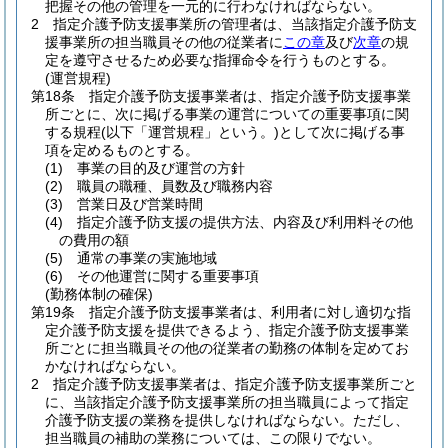
把握その他の管理を一元的に行わなければならない。
2
指定介護予防支援事業所の管理者は、当該指定介護予防支
援事業所の担当職員その他の従業者に
この章
及び
次章
の規
定を遵守させるため必要な指揮命令を行うものとする。
(運営規程)
第18条
指定介護予防支援事業者は、指定介護予防支援事業
所ごとに、次に掲げる事業の運営についての重要事項に関
する規程
(以下「運営規程」という。)
として次に掲げる事
項を定めるものとする。
(1)
事業の目的及び運営の方針
(2)
職員の職種、員数及び職務内容
(3)
営業日及び営業時間
(4)
指定介護予防支援の提供方法、内容及び利用料その他
の費用の額
(5)
通常の事業の実施地域
(6)
その他運営に関する重要事項
(勤務体制の確保)
第19条
指定介護予防支援事業者は、利用者に対し適切な指
定介護予防支援を提供できるよう、指定介護予防支援事業
所ごとに担当職員その他の従業者の勤務の体制を定めてお
かなければならない。
2
指定介護予防支援事業者は、指定介護予防支援事業所ごと
に、当該指定介護予防支援事業所の担当職員によって指定
介護予防支援の業務を提供しなければならない。
ただし、
担当職員の補助の業務については、この限りでない。