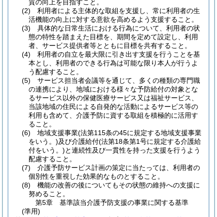
質の向上を目指すこと。
(2)
利用者による主体的な取組を支援し、常に利用者の生
活機能の向上に対する意欲を高めるよう支援すること。
(3)
具体的な日常生活における行為について、利用者の状
態の特性を踏まえた目標を、期間を定めて設定し、利用
者、サービス提供者等とともに目標を共有すること。
(4)
利用者の自立を最大限に引き出す支援を行うことを基
本とし、利用者のできる行為は可能な限り本人が行うよ
う配慮すること。
(5)
サービス担当者会議等を通じて、多くの種類の専門職
の連携により、地域における様々な予防給付の対象とな
るサービス以外の保健医療サービス又は福祉サービス、
当該地域の住民による自発的な活動によるサービス等の
利用も含めて、介護予防に資する取組を積極的に活用す
ること。
(6)
地域支援事業
(法第115条の45に規定する地域支援事業
をいう。)
及び介護給付
(法第18条第1号に規定する介護給
付をいう。)
と連続性及び一貫性を持った支援を行うよう
配慮すること。
(7)
介護予防サービス計画の策定に当たっては、利用者の
個別性を重視した効果的なものとすること。
(8)
機能の改善の後についてもその状態の維持への支援に
努めること。
第5章
基準該当介護予防支援の事業に関する基準
(準用)