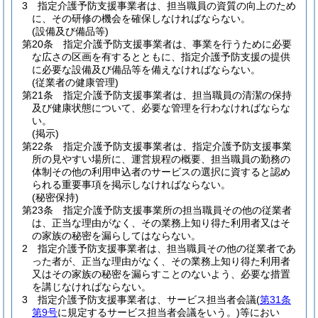
3
指定介護予防支援事業者は、担当職員の資質の向上のため
に、その研修の機会を確保しなければならない。
(設備及び備品等)
第20条
指定介護予防支援事業者は、事業を行うために必要
な広さの区画を有するとともに、指定介護予防支援の提供
に必要な設備及び備品等を備えなければならない。
(従業者の健康管理)
第21条
指定介護予防支援事業者は、担当職員の清潔の保持
及び健康状態について、必要な管理を行わなければならな
い。
(掲示)
第22条
指定介護予防支援事業者は、指定介護予防支援事業
所の見やすい場所に、運営規程の概要、担当職員の勤務の
体制その他の利用申込者のサービスの選択に資すると認め
られる重要事項を掲示しなければならない。
(秘密保持)
第23条
指定介護予防支援事業所の担当職員その他の従業者
は、正当な理由がなく、その業務上知り得た利用者又はそ
の家族の秘密を漏らしてはならない。
2
指定介護予防支援事業者は、担当職員その他の従業者であ
った者が、正当な理由がなく、その業務上知り得た利用者
又はその家族の秘密を漏らすことのないよう、必要な措置
を講じなければならない。
3
指定介護予防支援事業者は、サービス担当者会議
(
第31条
第9号
に規定するサービス担当者会議をいう。)
等におい