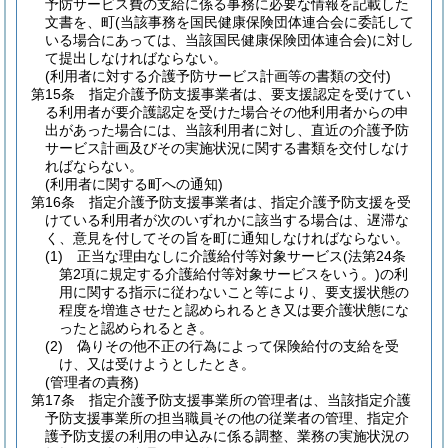
予防サービス費の支給に係る事務に必要な情報を記載した
文書を、町
(当該事務を国民健康保険団体連合会に委託して
いる場合にあっては、当該国民健康保険団体連合会)
に対し
て提出しなければならない。
(利用者に対する介護予防サービス計画等の書類の交付)
第15条
指定介護予防支援事業者は、要支援認定を受けてい
る利用者が要介護認定を受けた場合その他利用者からの申
出があった場合には、当該利用者に対し、直近の介護予防
サービス計画及びその実施状況に関する書類を交付しなけ
ればならない。
(利用者に関する町への通知)
第16条
指定介護予防支援事業者は、指定介護予防支援を受
けている利用者が次のいずれかに該当する場合は、遅滞な
く、意見を付してその旨を町に通知しなければならない。
(1)
正当な理由なしに介護給付等対象サービス
(法第24条
第2項に規定する介護給付等対象サービスをいう。)
の利
用に関する指示に従わないこと等により、要支援状態の
程度を増進させたと認められるとき又は要介護状態にな
ったと認められるとき。
(2)
偽りその他不正の行為によって保険給付の支給を受
け、又は受けようとしたとき。
(管理者の責務)
第17条
指定介護予防支援事業所の管理者は、当該指定介護
予防支援事業所の担当職員その他の従業者の管理、指定介
護予防支援の利用の申込みに係る調整、業務の実施状況の