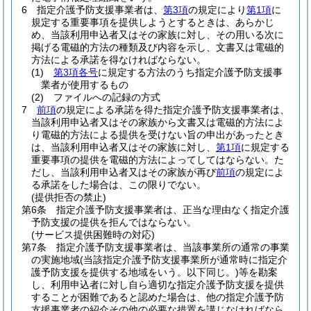
6
指定介護予防支援事業者は、
第3項
の規定により
第1項
に
規定する重要事項を提供しようとするときは、あらかじ
め、当該利用申込者又はその家族に対し、その用いる次に
掲げる電磁的方法の種類及び内容を示し、文書又は電磁的
方法による承諾を得なければならない。
(1)
第3項各号
に規定する方法のうち指定介護予防支援事
業者が使用するもの
(2)
ファイルへの記録の方式
7
前項
の規定による承諾を得た指定介護予防支援事業者は、
当該利用申込者又はその家族から文書又は電磁的方法によ
り電磁的方法による提供を受けない旨の申出があったとき
は、当該利用申込者又はその家族に対し、
第1項
に規定する
重要事項の提供を電磁的方法によってしてはならない。
た
だし、当該利用申込者又はその家族が再び
前項
の規定によ
る承諾をした場合は、この限りでない。
(提供拒否の禁止)
第6条
指定介護予防支援事業者は、正当な理由なく指定介護
予防支援の提供を拒んではならない。
(サービス提供困難時の対応)
第7条
指定介護予防支援事業者は、当該事業所の通常の事業
の実施地域
(当該指定介護予防支援事業所が通常時に指定介
護予防支援を提供する地域をいう。以下同じ。)
等を勘案
し、利用申込者に対し自ら適切な指定介護予防支援を提供
することが困難であると認めた場合は、他の指定介護予防
支援事業者の紹介その他の必要な措置を講じなければなら