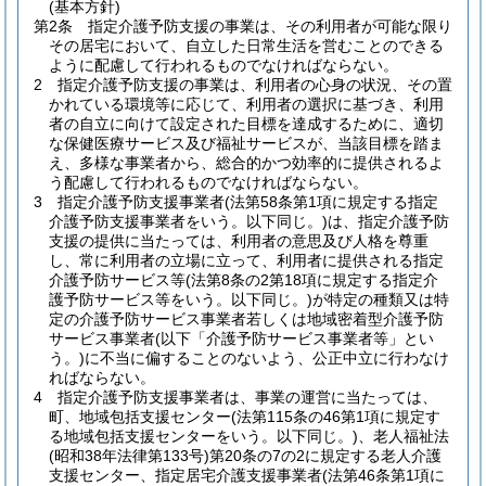
(基本方針)
第2条
指定介護予防支援の事業は、その利用者が可能な限り
その居宅において、自立した日常生活を営むことのできる
ように配慮して行われるものでなければならない。
2
指定介護予防支援の事業は、利用者の心身の状況、その置
かれている環境等に応じて、利用者の選択に基づき、利用
者の自立に向けて設定された目標を達成するために、適切
な保健医療サービス及び福祉サービスが、当該目標を踏ま
え、多様な事業者から、総合的かつ効率的に提供されるよ
う配慮して行われるものでなければならない。
3
指定介護予防支援事業者
(法第58条第1項に規定する指定
介護予防支援事業者をいう。以下同じ。)
は、指定介護予防
支援の提供に当たっては、利用者の意思及び人格を尊重
し、常に利用者の立場に立って、利用者に提供される指定
介護予防サービス等
(法第8条の2第18項に規定する指定介
護予防サービス等をいう。以下同じ。)
が特定の種類又は特
定の介護予防サービス事業者若しくは地域密着型介護予防
サービス事業者
(以下「介護予防サービス事業者等」とい
う。)
に不当に偏することのないよう、公正中立に行わなけ
ればならない。
4
指定介護予防支援事業者は、事業の運営に当たっては、
町、地域包括支援センター
(法第115条の46第1項に規定す
る地域包括支援センターをいう。以下同じ。)
、老人福祉法
(昭和38年法律第133号)
第20条の7の2に規定する老人介護
支援センター、指定居宅介護支援事業者
(法第46条第1項に