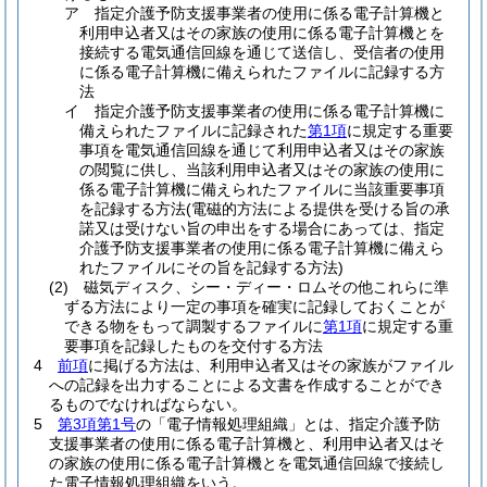
ア
指定介護予防支援事業者の使用に係る電子計算機と
利用申込者又はその家族の使用に係る電子計算機とを
接続する電気通信回線を通じて送信し、受信者の使用
に係る電子計算機に備えられたファイルに記録する方
法
イ
指定介護予防支援事業者の使用に係る電子計算機に
備えられたファイルに記録された
第1項
に規定する重要
事項を電気通信回線を通じて利用申込者又はその家族
の閲覧に供し、当該利用申込者又はその家族の使用に
係る電子計算機に備えられたファイルに当該重要事項
を記録する方法
(電磁的方法による提供を受ける旨の承
諾又は受けない旨の申出をする場合にあっては、指定
介護予防支援事業者の使用に係る電子計算機に備えら
れたファイルにその旨を記録する方法)
(2)
磁気ディスク、シー・ディー・ロムその他これらに準
ずる方法により一定の事項を確実に記録しておくことが
できる物をもって調製するファイルに
第1項
に規定する重
要事項を記録したものを交付する方法
4
前項
に掲げる方法は、利用申込者又はその家族がファイル
への記録を出力することによる文書を作成することができ
るものでなければならない。
5
第3項第1号
の「電子情報処理組織」とは、指定介護予防
支援事業者の使用に係る電子計算機と、利用申込者又はそ
の家族の使用に係る電子計算機とを電気通信回線で接続し
た電子情報処理組織をいう。