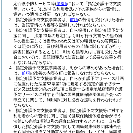
定介護予防サービス等
(
第6項
において「指定介護予防支援
等」という。)
に対する利用者及びその家族からの苦情に、
迅速かつ適切に対応しなければならない。
2
指定介護予防支援事業者は、
前項
の苦情を受け付けた場合
は、当該苦情の内容等を記録しなければならない。
3
指定介護予防支援事業者は、自ら提供した指定介護予防支
援に関し、法第23条の規定により町が行う文書その他の物
件の提出若しくは提示の求め又は町の職員からの質問若し
くは照会に応じ、及び利用者からの苦情に関して町が行う
調査に協力するとともに、町から指導又は助言を受けた場
合においては、当該指導又は助言に従って必要な改善を行
わなければならない。
4
指定介護予防支援事業者は、町からの求めがあった場合に
は、
前項
の改善の内容を町に報告しなければならない。
5
指定介護予防支援事業者は、自らが介護予防サービス計画
に位置付けた法第53条第1項に規定する指定介護予防サー
ビス又は法第54条の2第1項に規定する指定地域密着型介護
予防サービスに対する苦情の国民健康保険団体連合会への
申立てに関して、利用者に対し必要な援助を行わなければ
ならない。
6
指定介護予防支援事業者は、指定介護予防支援等に対する
利用者からの苦情に関して国民健康保険団体連合会が行う
法第176条第1項第3号の調査に協力するとともに、自ら提
供した指定介護予防支援に関して国民健康保険団体連合会
から同号の指導又は助言を受けた場合においては、当該指