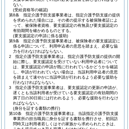
ない。
(受給資格等の確認)
第8条
指定介護予防支援事業者は、指定介護予防支援の提供
を求められた場合には、その者の提示する被保険者証によ
って、被保険者資格、要支援認定の有無及び要支援認定の
有効期間を確かめるものとする。
(要支援認定の申請に係る援助)
第9条
指定介護予防支援事業者は、被保険者の要支援認定に
係る申請について、利用申込者の意思を踏まえ、必要な協
力を行わなければならない。
2
指定介護予防支援事業者は、指定介護予防支援の提供の開
始に際し、要支援認定を受けていない利用申込者について
は、要支援認定の申請が既に行われているかどうかを確認
し、申請が行われていない場合は、当該利用申込者の意思
を踏まえて速やかに当該申請が行われるよう必要な援助を
行わなければならない。
3
指定介護予防支援事業者は、要支援認定の更新の申請が、
遅くとも当該利用者が受けている要支援認定の有効期間の
満了日の30日前には行われるよう、必要な援助を行わなけ
ればならない。
(身分を証する書類の携行)
第10条
指定介護予防支援事業者は、当該指定介護予防支援
事業所の担当職員に身分を証する書類を携行させ、初回訪
問時又は利用者若しくはその家族から求められたときは、