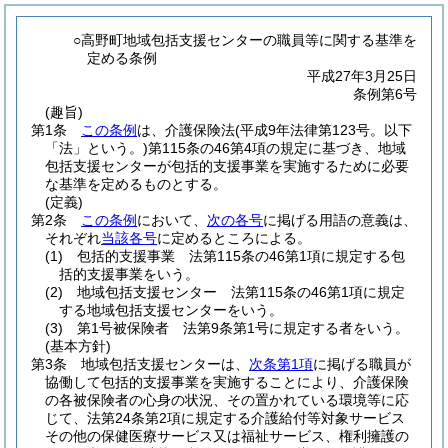
○高野町地域包括支援センターの職員等に関する基準を
定める条例
平成27年3月25日
条例第6号
(趣旨)
第1条
この条例
は、介護保険法
(平成9年法律第123号。以下
「法」という。)
第115条の46第4項の規定に基づき、地域
包括支援センターが包括的支援事業を実施するために必要
な基準を定めるものとする。
(定義)
第2条
この条例
において、
次の各号
に掲げる用語の意義は、
それぞれ
当該各号
に定めるところによる。
(1)
包括的支援事業 法第115条の46第1項に規定する包
括的支援事業をいう。
(2)
地域包括支援センター 法第115条の46第1項に規定
する地域包括支援センターをいう。
(3)
第1号被保険者 法第9条第1号に規定する者をいう。
(基本方針)
第3条
地域包括支援センターは、
次条第1項
に掲げる職員が
協働して包括的支援事業を実施することにより、介護保険
の各被保険者の心身の状況、その置かれている環境等に応
じて、法第24条第2項に規定する介護給付等対象サービス
その他の保健医療サービス又は福祉サービス、権利擁護の