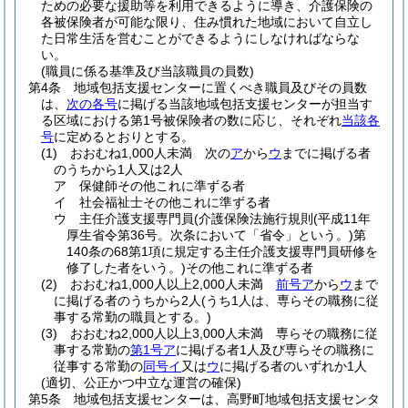
ための必要な援助等を利用できるように導き、介護保険の
各被保険者が可能な限り、住み慣れた地域において自立し
た日常生活を営むことができるようにしなければならな
い。
(職員に係る基準及び当該職員の員数)
第4条
地域包括支援センターに置くべき職員及びその員数
は、
次の各号
に掲げる当該地域包括支援センターが担当す
る区域における第1号被保険者の数に応じ、それぞれ
当該各
号
に定めるとおりとする。
(1)
おおむね1,000人未満 次の
ア
から
ウ
までに掲げる者
のうちから1人又は2人
ア
保健師その他これに準ずる者
イ
社会福祉士その他これに準ずる者
ウ
主任介護支援専門員
(介護保険法施行規則
(平成11年
厚生省令第36号。次条において「省令」という。)
第
140条の68第1項に規定する主任介護支援専門員研修を
修了した者をいう。)
その他これに準ずる者
(2)
おおむね1,000人以上2,000人未満
前号ア
から
ウ
まで
に掲げる者のうちから2人
(うち1人は、専らその職務に従
事する常勤の職員とする。)
(3)
おおむね2,000人以上3,000人未満 専らその職務に従
事する常勤の
第1号ア
に掲げる者1人及び専らその職務に
従事する常勤の
同号イ
又は
ウ
に掲げる者のいずれか1人
(適切、公正かつ中立な運営の確保)
第5条
地域包括支援センターは、高野町地域包括支援センタ