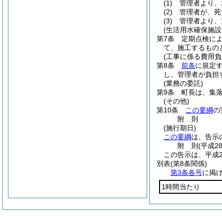
(1)
管理者より、
(2)
管理者が、死
(3)
管理者より、
(生活用水確保施設
第7条
定期点検に
て、施工するもの
(工事に係る費用負
第8条
前条
に規定
し、管理者が負担
(業務の委託)
第9条
町長は、集
(その他)
第10条
この要綱
の
附
則
(施行期日)
この要綱
は、告示
附
則
(平成2
この告示は、平成2
別表
(第8条関係)
第3条各号
に掲げ
1時間当たり