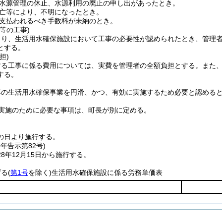
水源管理の休止、水源利用の廃止の申し出があったとき。
亡等により、不明になったとき。
支払われるべき手数料が未納のとき。
等の工事)
より、生活用水確保施設において工事の必要性が認められたとき、管理
とする。
担)
する工事に係る費用については、実費を管理者の全額負担とする。
また
する。
落の生活用水確保事業を円滑、かつ、有効に実施するため必要と認める
実施のために必要な事項は、町長が別に定める。
の日より施行する。
8年
告示第82号)
8年12月15日から施行する。
る(
第1号
を除く)生活用水確保施設に係る労務単価表