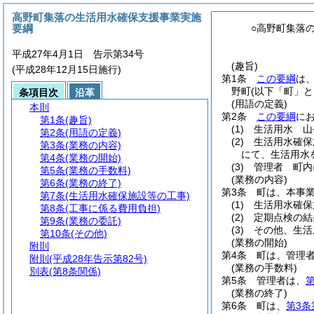
高野町集落の生活用水確保支援事業実施
要綱
○高野町集落
平成27年4月1日 告示第34号
(趣旨)
(平成28年12月15日施行)
第1条
この要綱
は
野町
(以下「町」と
条項目次
沿革
(用語の定義)
本則
第2条
この要綱
に
第1条
(趣旨)
(1)
生活用水 山
第2条
(用語の定義)
(2)
生活用水確保
第3条
(業務の内容)
にて、生活用水
第4条
(業務の開始)
(3)
管理者 町内
第5条
(業務の手数料)
(業務の内容)
第6条
(業務の終了)
第3条
町は、本事
第7条
(生活用水確保施設等の工事)
(1)
生活用水確保
第8条
(工事に係る費用負担)
(2)
定期点検の結
第9条
(業務の委託)
(3)
その他、生活
第10条
(その他)
(業務の開始)
附則
第4条
町は、管理
附則
(平成28年告示第82号)
(業務の手数料)
別表
(第8条関係)
第5条
管理者は、
第
(業務の終了)
第6条
町は、
第3条