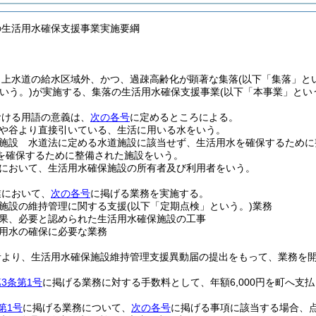
の生活用水確保支援事業実施要綱
、上水道の給水区域外、かつ、過疎高齢化が顕著な集落
(以下「集落」と
いう。)
が実施する、集落の生活用水確保支援事業
(以下「本事業」とい
おける用語の意義は、
次の各号
に定めるところによる。
や谷より直接引いている、生活に用いる水をいう。
施設 水道法に定める水道施設に該当せず、生活用水を確保するために
を確保するために整備された施設をいう。
において、生活用水確保施設の所有者及び利用者をいう。
業において、
次の各号
に掲げる業務を実施する。
施設の維持管理に関する支援
(以下「定期点検」という。)
業務
果、必要と認められた生活用水確保施設の工事
用水の確保に必要な業務
者より、生活用水確保施設維持管理支援異動届の提出をもって、業務を
3条第1号
に掲げる業務に対する手数料として、年額6,000円を町へ支
第1号
に掲げる業務について、
次の各号
に掲げる事項に該当する場合、