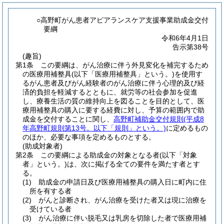
○高野町がん患者アピアランスケア支援事業助成金交付
要綱
令和6年4月1日
告示第38号
(趣旨)
第1条
この要綱は、がん治療に伴う外見変化を補完するため
の医療用補整具
(以下「医療用補整具」という。)
を使用す
るがん患者及びがん経験者のがん治療に伴う心理的及び経
済的負担を軽減するとともに、就労等の社会参加を促進
し、療養生活の質の維持向上を図ることを目的として、医
療用補整具の購入に要する経費に対し、予算の範囲内で助
成金を交付することに関し、
高野町補助金交付規則
(平成8
年高野町規則第13号。以下「規則」という。)
に定めるもの
のほか、必要な事項を定めるものとする。
(助成対象者)
第2条
この要綱による助成金の対象となる者
(以下「対象
者」という。)
は、次に掲げる全ての要件を満たす者とす
る。
(1)
助成金の申請日及び医療用補整具の購入日に町内に住
所を有する者
(2)
がんと診断され、がん治療を受けた者又は現に治療を
受けている者
(3)
がん治療に伴い脱毛又は乳房を切除した者で医療用補