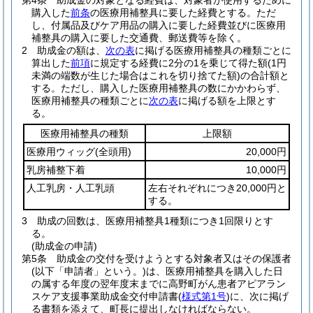
第4条
助成金の対象となる経費は、対象者が使用するために
購入した
前条
の医療用補整具に要した経費とする。
ただ
し、付属品及びケア用品の購入に要した経費並びに医療用
補整具の購入に要した交通費、郵送費等を除く。
2
助成金の額は、
次の表
に掲げる医療用補整具の種類ごとに
算出した
前項
に規定する経費に2分の1を乗じて得た額
(1円
未満の端数が生じた場合はこれを切り捨てた額)
の合計額と
する。
ただし、購入した医療用補整具の数にかかわらず、
医療用補整具の種類ごとに
次の表
に掲げる額を上限とす
る。
医療用補整具の種類
上限額
医療用ウィッグ
(全頭用)
20,000円
乳房補整下着
10,000円
人工乳房・人工乳頭
左右それぞれにつき20,000円と
する。
3
助成の回数は、医療用補整具1種類につき1回限りとす
る。
(助成金の申請)
第5条
助成金の交付を受けようとする対象者又はその保護者
(以下「申請者」という。)
は、医療用補整具を購入した日
の属する年度の翌年度末までに高野町がん患者アピアラン
スケア支援事業助成金交付申請書
(
様式第1号
)
に、次に掲げ
る書類を添えて、町長に提出しなければならない。