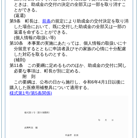
ときは、助成金の交付の決定の全部又は一部を取り消すこ
とができる。
(返還)
第9条
町長は、
前条
の規定により助成金の交付決定を取り消
した場合において、既に交付した助成金の全部又は一部の
返還を命ずることができる。
(個人情報の取扱い等)
第10条
本事業の実施にあたっては、個人情報の取扱いに十
分留意するとともに申請者及びその家族の心情に十分配慮
した対応を取るものとする。
(補則)
第11条
この要綱に定めるもののほか、助成金の交付に関し
必要な事項は、町長が別に定める。
附
則
この要綱は、公布の日から施行し、令和6年4月1日以後に
購入した医療用補整具について適用する。
様式第1号
(第5条関係)