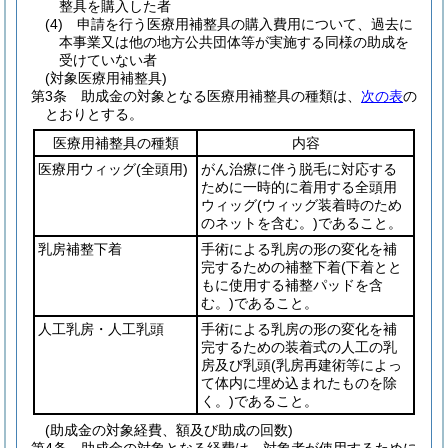
整具を購入した者
(4)
申請を行う医療用補整具の購入費用について、過去に
本事業又は他の地方公共団体等が実施する同様の助成を
受けていない者
(対象医療用補整具)
第3条
助成金の対象となる医療用補整具の種類は、
次の表
の
とおりとする。
医療用補整具の種類
内容
医療用ウィッグ
(全頭用)
がん治療に伴う脱毛に対応する
ために一時的に着用する全頭用
ウィッグ
(ウィッグ装着時のため
のネットを含む。)
であること。
乳房補整下着
手術による乳房の形の変化を補
完するための補整下着
(下着とと
もに使用する補整パッドを含
む。)
であること。
人工乳房・人工乳頭
手術による乳房の形の変化を補
完するための装着式の人工の乳
房及び乳頭
(乳房再建術等によっ
て体内に埋め込まれたものを除
く。)
であること。
(助成金の対象経費、額及び助成の回数)