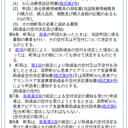
(1)
がん治療受診証明書
(
様式第2号
)
(2)
申請に係る医療用補整具の領収書
(当該医療用補整具
の購入日、購入品目、個数及び購入金額の記載のあるも
の)
の写し
(3)
その他町長が必要と認める書類
(助成金の交付決定及び通知)
第6条
町長は、
前条
の申請があったときは、当該申請に係る
書類の審査を行い、その交付又は不交付について決定する
ものとする。
2
前項
の規定により、当該助成金の交付を決定した場合にあ
っては、町長はその額についても併せて決定するものとす
る。
3
町長は、
第1項
の規定により助成金の交付又は不交付を決
定したときは、高野町がん患者アピアランスケア支援事業
助成金交付決定通知書
(
様式第3号
)
又は高野町がん患者アピ
アランスケア支援事業助成金不交付決定通知書
(
様式第4号
)
により申請者に通知するものとする。
(助成金の交付)
第7条
前条第3項
の規定による交付決定の通知を受けた申請
者は、助成金の交付を受けようとするときは、高野町がん
患者アピアランスケア支援事業助成金交付請求書
(
様式第5
号
)
を町長に提出しなければならない。
(交付決定の取消し)
第8条
町長は、
前条第1項
の規定により助成金の交付決定を
受けた者が偽りその他不正の手段により交付決定を受けた