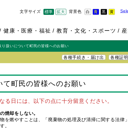
Sel
文字サイズ
背景色
標準
拡大
白
青
黒
黄
健康・医療・福祉
教育・文化・スポーツ
産
取り扱いについて町民の皆様へのお願い
各種手続き・届け出
各種証
いて町民の皆様へのお願い
なる日には、以下の点に十分留意ください。
の焼却をしない。
物を燃やすことは、「廃棄物の処理及び清掃に関する法律
す。