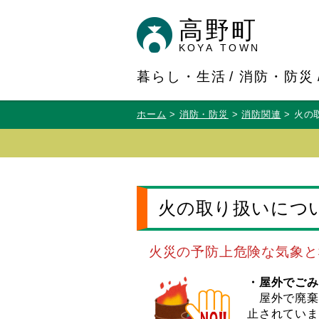
高野町
KOYA TOWN
暮らし・生活
消防・防災
ホーム
消防・防災
消防関連
火の
火の取り扱いにつ
火災の予防上危険な気象と
・屋外でごみ
屋外で廃棄
止されていま