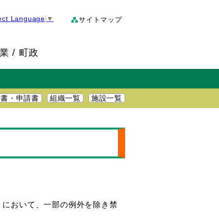
ect Language
▼
サイトマップ
業
町政
明書・申請書
組織一覧
施設一覧
」において、一部の例外を除き禁