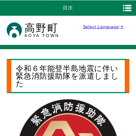
目次
高野町
Select Language
▼
KOYA TOWN
令和６年能登半島地震に伴い
緊急消防援助隊を派遣しまし
た