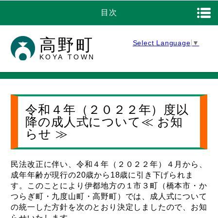
目次
高野町
Select Language
▼
KOYA TOWN
令和４年（２０２２年）度以
降の成人式について≪ お知
らせ ≫
民法改正に伴い、令和４年（２０２２年）４月から、
成年年齢が現行の20歳から18歳に引き下げられま
す。このことにより伊都地方の１市３町（橋本市・か
つらぎ町・九度山町・高野町）では、成人式について
の統一した方針を次のとおり決定しましたので、お知
らせいたします。