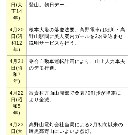
日(大
登山。朝日デー。
正14
年)
4月20
根本大塔の落慶法要。高野電車は細川・高
日(昭
野山駅間に美人案内ガールを2名乗込ませ
和12
説明サービスを行う。
年)
4月21
乗合自動車運転計画により、山上人力車夫
日(昭
のデモ行進。
和7
年)
4月22
富貴村方面山間部で桑園70町歩が降霜に
日(昭
より全滅。
和5
年)
4月23
高野山電灯会社当局による2月初旬以来の
日(大
暗黒高野山にいよいよ点灯。