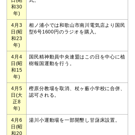
日(昭
式。
和30
年)
4月3
相ノ浦小では和歌山市南川電気店より国民
日(昭
型6号1600円のラジオを購入。
和23
年)
4月4
国民精神動員中央連盟はこの日を中心に植
日(昭
樹報国運動を行う。
和15
年)
4月5
樫原分教場を取消、杖ヶ薮小学校に合併、
日(大
認可される。
正8
年)
4月6
湯川小運動場を一部開墾し甘藷床設置。
日(昭
和20