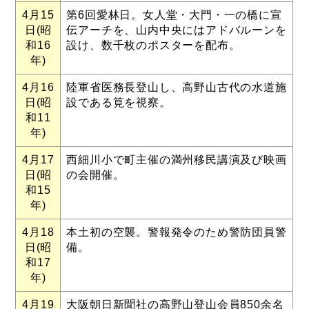
4月15
第6回愛林日。女人堂・大門・一の橋に宣
日(昭
伝アーチを、山内中央にはアドバルーンを
和16
設け、数千枚のポスターを配布。
年)
4月16
陸軍省医務長登山し、高野山古代の水道施
日(昭
設である筧を視察。
和11
年)
4月17
西細川小で町主催の満州移民講演及び映画
日(昭
の会開催。
和15
年)
4月18
本土初の空襲。警報発令のため警防団員警
日(昭
備。
和17
年)
4月19
大阪朝日新聞社の高野山登山会員850余名