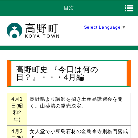
目次
高野町
Select Language
▼
KOYA TOWN
高野町史 『今日は何の
日？』・・・4月編
4月1
長野県より講師を招き土産品講習会を開
日(昭
く。山葵漬の発売決定。
和2
年)
4月2
女人堂で小豆島石材の金剛峯寺別格門落成