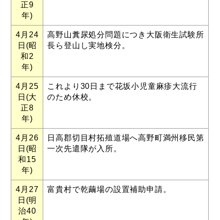
正9
年)
4月24
高野山糞尿処分問題につき大阪衛生試験所
日(昭
長ら登山し実地検分。
和2
年)
4月25
これより30日まで花坂小児童麻疹大流行
日(大
のため休校。
正8
年)
4月26
日高郡切目村拓殖道場へ高野町満州移民第
日(昭
一次先遣隊が入所。
和15
年)
4月27
富貴村で乾繭場の設置補助申請。
日(明
治40