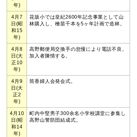
年)
4月7
花坂小では皇紀2600年記念事業として山
日(昭
林購入し、檜苗千本を5ヶ年計画で造林。
和15
年)
4月8
高野郵便局交換手の怠慢により電話不良。
日(大
加入者陳情する。
正10
年)
4月9
筒香婦人会発会式。
日(大
正2
年)
4月10
町内中堅男子300余名小学校講堂に参集し
日(昭
高野山警防団結成式。
和14
年)