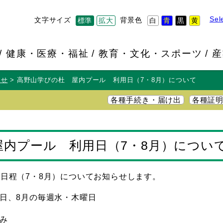
Sel
文字サイズ
背景色
標準
拡大
白
青
黒
黄
健康・医療・福祉
教育・文化・スポーツ
産
らせ
高野山学びの杜 屋内プール 利用日（7・8月）について
各種手続き・届け出
各種証
屋内プール 利用日（7・8月）につい
用日程（7・8月）についてお知らせします。
曜日、8月の毎週水・木曜日
み