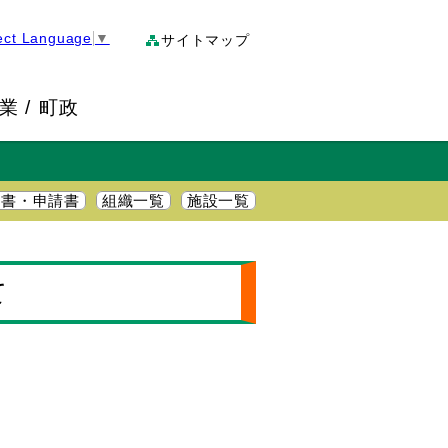
ect Language
▼
サイトマップ
業
町政
明書・申請書
組織一覧
施設一覧
て