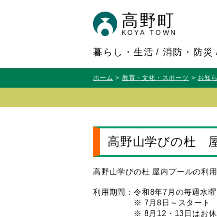
高野町
KOYA TOWN
暮らし・生活
消防・防災
ホーム
教育・文化・スポーツ
お知
高野山学びの杜 
高野山学びの杜 屋内プールの利
利用期間：令和8年7月の毎週水
※ 7月8日～スタート
※ 8月12・13日はお休