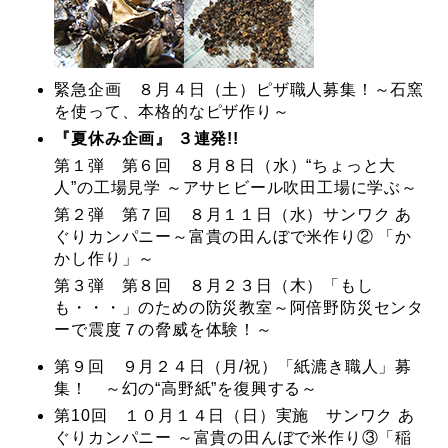
緊急企画 ８月４日（土）ピザ職人募集！～石窯
を使って、本格的なピザ作り～
『夏休み企画』 ３連発!!
第１弾 第６回 ８月８日（水）“ちょっと大
人”の工場見学 ～アサヒビール吹田工場に学ぶ～
第２弾 第７回 ８月１１日（水）サンワク あ
ぐりカンパニー～富貴の田んぼで米作り② 「か
かし作り」～
第３弾 第８回 ８月２３日（木）「もし
も・・・」のための防災教室～阿倍野防災センタ
ーで震度７の脅威を体験！～
第９回 ９月２４日（月/祝）「紙漉き職人」募
集！ ～幻の“高野紙”を復興する～
第10回 １０月１４日（日）実施 サンワク あ
ぐりカンパニー ～富貴の田んぼで米作り③「稲