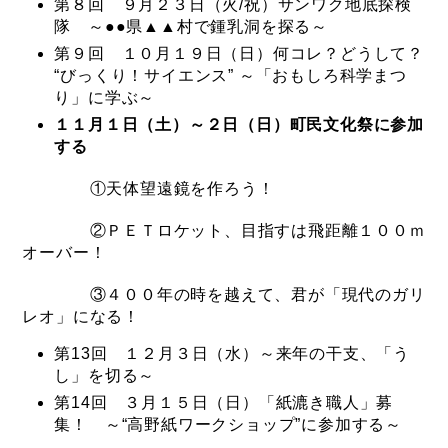
第８回 ９月２３日（火/祝）サンワク地底探検
隊 ～●●県▲▲村で鍾乳洞を探る～
第９回 １０月１９日（日）何コレ？どうして？
“びっくり！サイエンス” ～「おもしろ科学まつ
り」に学ぶ～
１１月１日（土）～２日（日）町民文化祭に参加
する
①天体望遠鏡を作ろう！
②ＰＥＴロケット、目指すは飛距離１００ｍ
オーバー！
③４００年の時を越えて、君が「現代のガリ
レオ」になる！
第13回 １２月３日（水）～来年の干支、「う
し」を切る～
第14回 ３月１５日（日）「紙漉き職人」募
集！ ～“高野紙ワークショップ”に参加する～