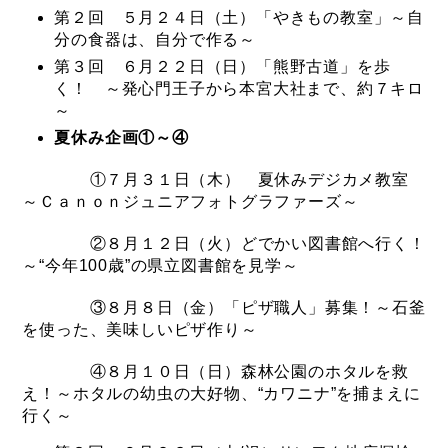
第２回 ５月２４日（土）「やきもの教室」～自
分の食器は、自分で作る～
第３回 ６月２２日（日）「熊野古道」を歩
く！ ～発心門王子から本宮大社まで、約７キロ
～
夏休み企画①～④
①７月３１日（木） 夏休みデジカメ教室
～Ｃａｎｏｎジュニアフォトグラファーズ～
②８月１２日（火）どでかい図書館へ行く！
～“今年100歳”の県立図書館を見学～
③８月８日（金）「ピザ職人」募集！～石釜
を使った、美味しいピザ作り～
④８月１０日（日）森林公園のホタルを救
え！～ホタルの幼虫の大好物、“カワニナ”を捕まえに
行く～