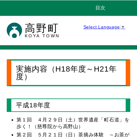
目次
高野町
Select Language
▼
KOYA TOWN
実施内容（H18年度～H21年
度）
平成18年度
第１回 ４月２９日（土）世界遺産「町石道」を
歩く！（慈尊院から高野山）
第２回 ５月２１日（日）茶摘み体験 ～お茶が