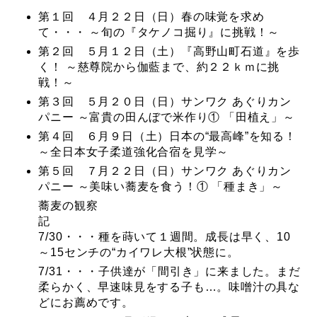
第１回 ４月２２日（日）春の味覚を求め
て・・・ ～旬の『タケノコ掘り』に挑戦！～
第２回 ５月１２日（土）『高野山町石道』を歩
く！ ～慈尊院から伽藍まで、約２２ｋｍに挑
戦！～
第３回 ５月２０日（日）サンワク あぐりカン
パニー ～富貴の田んぼで米作り① 「田植え」～
第４回 ６月９日（土）日本の“最高峰”を知る！
～全日本女子柔道強化合宿を見学～
第５回 ７月２２日（日）サンワク あぐりカン
パニー ～美味い蕎麦を食う！① 「種まき」～
蕎麦の観察
7/30・・・種を蒔いて１週間。成長は早く、10
～15センチの“カイワレ大根”状態に。
7/31・・・子供達が「間引き」に来ました。まだ
柔らかく、早速味見をする子も…。味噌汁の具な
どにお薦めです。