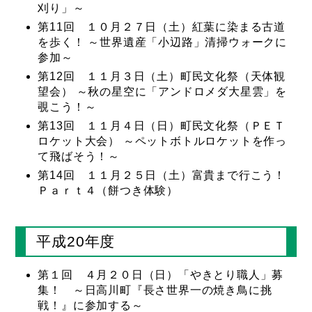
刈り」～
第11回 １０月２７日（土）紅葉に染まる古道
を歩く！ ～世界遺産「小辺路」清掃ウォークに
参加～
第12回 １１月３日（土）町民文化祭（天体観
望会） ～秋の星空に「アンドロメダ大星雲」を
覗こう！～
第13回 １１月４日（日）町民文化祭（ＰＥＴ
ロケット大会） ～ペットボトルロケットを作っ
て飛ばそう！～
第14回 １１月２５日（土）富貴まで行こう！
Ｐａｒｔ４（餅つき体験）
平成20年度
第１回 ４月２０日（日）「やきとり職人」募
集！ ～日高川町『長さ世界一の焼き鳥に挑
戦！』に参加する～