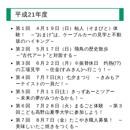
平成21年度
第１回 ４月１９日（日）杣人（そまびと）体
験！ ～“おまけ”は、ケーブルカーの見学と不動
坂のハイキング～
第２回 ５月１７日（日）飛鳥の歴史散歩
～“古代アート”と対面する～
第３回 ６月２２日（月）※振替休日 灼熱(!?)
の工場見学 ～住金(すみきん)へ行こう！～
第４回 ７月７日(火）七夕まつり ～きみもア
ーテイストの一員だ！～
第５回 ７月１１日(土）きっずあーとツアー
～未来の夢がみつかるかも！～
第６回 ７月２８日（火）まるごと体験 ～第３
回こども高野山夏季大学に参加しよう！
第７回 ８月７日（金）たこやき職人募集！ ～
美味しいたこ焼きをつくる～