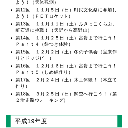
よう！（天体観測）
第12回 １１月５日（日）町民文化祭に参加し
よう！（ＰＥＴロケット）
第13回 １１月１１日（土）ふきっこくらぶ、
町石道に挑戦！（天野から高野山）
第14回 １１月２５日（土）富貴まで行こう！
Ｐａｒｔ４（餅つき体験）
第15回 １２月２日（土）冬の子供会（宝来作
りとドッジビー）
第16回 １２月１６日（土）富貴まで行こう！
Ｐａｒｔ５（しめ縄作り）
第17回 ２月２４日（土）木工体験！（本立て
作り）
第18回 ３月２５日（日）関空へ行こう！（第
２滑走路ウォーキング）
平成19年度