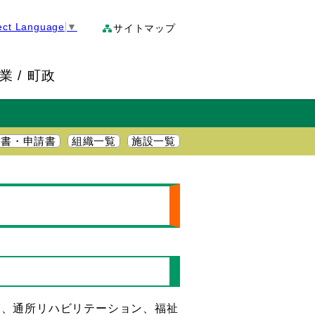
ect Language
▼
サイトマップ
業
町政
明書・申請書
組織一覧
施設一覧
護、通所リハビリテーション、福祉