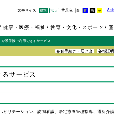
Sel
文字サイズ
背景色
標準
拡大
白
青
黒
黄
健康・医療・福祉
教育・文化・スポーツ
産
介護保険で利用できるサービス
各種手続き・届け出
各種証
きるサービス
ハビリテーション、訪問看護、居宅療養管理指導、通所介