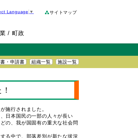
ect Language
▼
サイトマップ
業
町政
明書・申請書
組織一覧
施設一覧
た！
が施行されました。
、日本国民の一部の人々が長い
などの、我が国固有の重大な社会問
する中で、部落差別が新たな状況