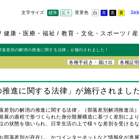
Sel
文字サイズ
背景色
標準
拡大
白
青
黒
黄
健康・医療・福祉
教育・文化・スポーツ
産
部落差別の解消の推進に関する法律」が施行されました！
各種手続き・届け出
各種証
の推進に関する法律」が施行されまし
落差別の解消の推進に関する法律」（部落差別解消推進法）
発展の過程で形づくられた身分階層構造に基づく差別により
位の状態を強いられ、日常生活の上で様々な差別を受ける
お部落差別が存在し、かつインターネットなど情報化が進展