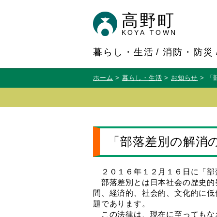
高野町
KOYA TOWN
暮らし・生活
消防・防災
ホーム
暮らし・生活
お知らせ
「
「部落差別の解消
２０１６年１２月１６日に「部
部落差別とは日本社会の歴史的
間、経済的、社会的、文化的に低
題であります。
この法律は、現在に至ってもな