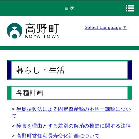
目次
高野町
Select Language
▼
KOYA TOWN
暮らし・生活
各種計画
半島振興法による固定資産税の不均一課税につい
て
障害を理由とする差別の解消の推進に関する法律
高野町営住宅長寿命化計画について