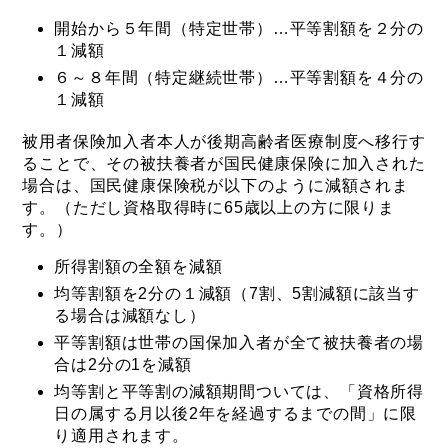
開始から５年間（特定世帯）…平等割額を２分の
１減額
６～８年間（特定継続世帯）…平等割額を４分の
１減額
被用者保険加入者本人が後期高齢者医療制度へ移行す
ることで、その被扶養者が国民健康保険に加入された
場合は、国民健康保険税が以下のように減額されま
す。（ただし資格取得時に65歳以上の方に限りま
す。）
所得割額の全額を減額
均等割額を2分の１減額（7割、5割減額に該当す
る場合は減額なし）
平等割額は世帯の国保加入者が全て被扶養者の場
合は2分の1を減額
均等割と平等割の減額期間ついては、「資格所得
日の属する月以後2年を経過するまでの間」に限
り適用されます。