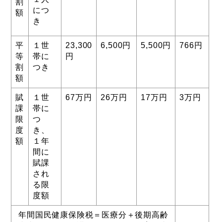
割
につ
額
き
平
１世
23,300
6,500円
5,500円
766円
等
帯に
円
割
つき
額
賦
１世
67万円
26万円
17万円
3万円
課
帯に
限
つ
度
き、
額
１年
間に
賦課
され
る限
度額
年間国民健康保険税＝医療分＋後期高齢