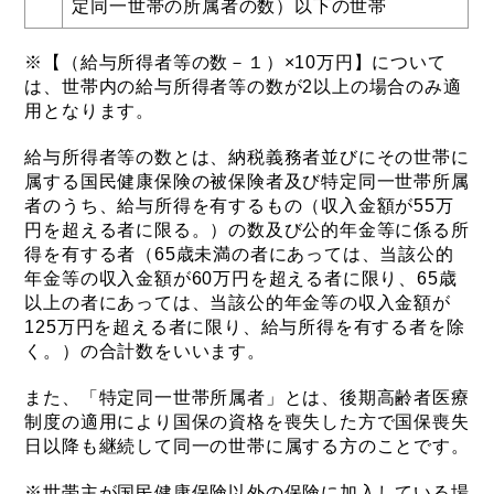
定同一世帯の所属者の数）以下の世帯
※【（給与所得者等の数－１）×10万円】について
は、世帯内の給与所得者等の数が2以上の場合のみ適
用となります。
給与所得者等の数とは、納税義務者並びにその世帯に
属する国民健康保険の被保険者及び特定同一世帯所属
者のうち、給与所得を有するもの（収入金額が55万
円を超える者に限る。）の数及び公的年金等に係る所
得を有する者（65歳未満の者にあっては、当該公的
年金等の収入金額が60万円を超える者に限り、65歳
以上の者にあっては、当該公的年金等の収入金額が
125万円を超える者に限り、給与所得を有する者を除
く。）の合計数をいいます。
また、「特定同一世帯所属者」とは、後期高齢者医療
制度の適用により国保の資格を喪失した方で国保喪失
日以降も継続して同一の世帯に属する方のことです。
※世帯主が国民健康保険以外の保険に加入している場