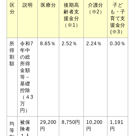
区
説明
医療分
後期高
介護分
子ど
分
齢者支
（※2）
も・子
援金分
育て支
（※1）
援金分
(※3）
所
令和7
8.65％
2.52％
2.24％
0.30％
得
年中
割
の総
額
所得
金額
等－
基礎
控除
（４3
万
円）
被保
29,200
8,750円
10,200
1,191
均
険者
円
円
円
等
１人