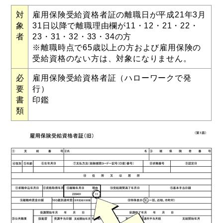
対
雇用保険受給資格者証の離職日が平成21年3月
象
31日以降で離職理由欄が11・12・21・22・
者
23・31・32・33・34の方
※離職時点で65歳以上の方および雇用保険の
受給資格のない方は、対象になりません。
必
雇用保険受給資格者証（ハローワークで発
要
行）
書
印鑑
類