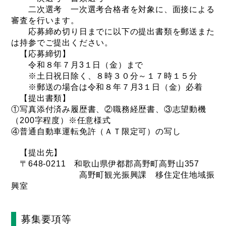
二次選考 一次選考合格者を対象に、面接による
審査を行います。
応募締め切り日までに以下の提出書類を郵送また
は持参でご提出ください。
【応募締切】
令和８年７月3１日（金）まで
※土日祝日除く、８時３０分～１７時１５分
※郵送の場合は令和８年７月3１日（金）必着
【提出書類】
①写真添付済み履歴書、②職務経歴書、③志望動機
（200字程度）※任意様式
④普通自動車運転免許（ＡＴ限定可）の写し
【提出先】
〒648-0211 和歌山県伊都郡高野町高野山357
高野町観光振興課 移住定住地域振
興室
募集要項等