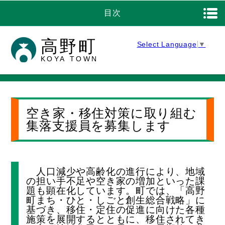
目次
高野町
Select Language
▼
KOYA TOWN
空き家・移住対策に取り組む
集落支援員を募集します
人口減少や高齢化の進行により、地域
の担い手不足や空き家の増加といった課
題も顕在化しています。町では、「高野
町まち・ひと・しごと創生総合戦略」に
基づき、移住・定住の促進に向けた各種
施策を展開するとともに、移住されてき