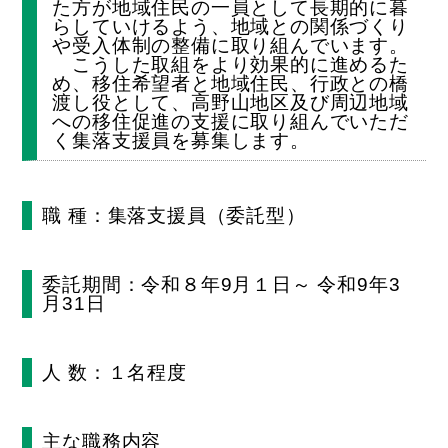
た方が地域住民の一員として長期的に暮
らしていけるよう、地域との関係づくり
や受入体制の整備に取り組んでいます。
こうした取組をより効果的に進めるた
め、移住希望者と地域住民、行政との橋
渡し役として、高野山地区及び周辺地域
への移住促進の支援に取り組んでいただ
く集落支援員を募集します。
職 種：集落支援員（委託型）
委託期間：令和８年9月１日～ 令和9年3
月31日
人 数：１名程度
主な職務内容