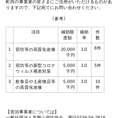
町内の事業者の皆さまにご活用がいただけるものがあ
りますので、下記宛てにお問い合わせください。
《参考》
項目
補助限
補助
件
度額
率
数
8件
1
宿坊等の高質化改修
20,000
1/2
千円
2
宿坊等の新型コロナ
5,000
1/2
5件
ウィルス罹患対策
千円
3
飲食店や土産物店等
5,000
1/2
10
の高質化改修
千円
件
【宿泊事業者については】
一般社団法人高野山宿坊協会 電話0736-56-2616