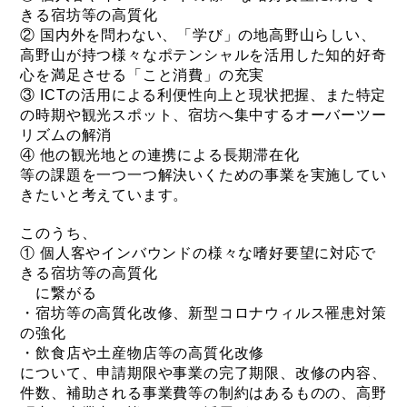
きる宿坊等の高質化
② 国内外を問わない、「学び」の地高野山らしい、
高野山が持つ様々なポテンシャルを活用した知的好奇
心を満足させる「こと消費」の充実
③ ICTの活用による利便性向上と現状把握、また特定
の時期や観光スポット、宿坊へ集中するオーバーツー
リズムの解消
④ 他の観光地との連携による長期滞在化
等の課題を一つ一つ解決いくための事業を実施してい
きたいと考えています。
このうち、
① 個人客やインバウンドの様々な嗜好要望に対応で
きる宿坊等の高質化
に繋がる
・宿坊等の高質化改修、新型コロナウィルス罹患対策
の強化
・飲食店や土産物店等の高質化改修
について、申請期限や事業の完了期限、改修の内容、
件数、補助される事業費等の制約はあるものの、高野