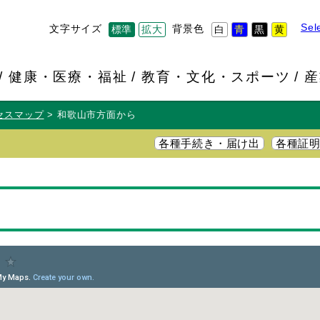
Sel
文字サイズ
背景色
標準
拡大
白
青
黒
黄
健康・医療・福祉
教育・文化・スポーツ
産
セスマップ
和歌山市方面から
各種手続き・届け出
各種証