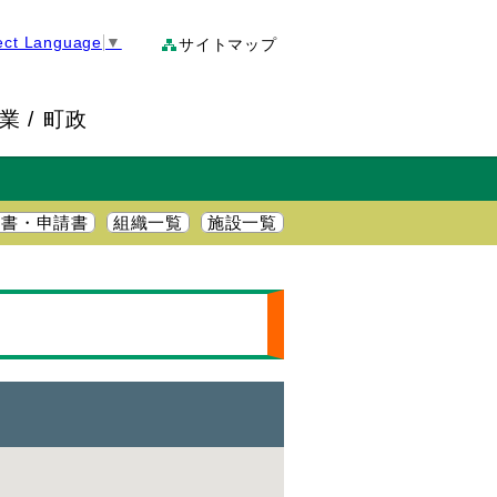
ect Language
▼
サイトマップ
業
町政
明書・申請書
組織一覧
施設一覧