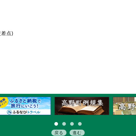
差点)
戻る
進む