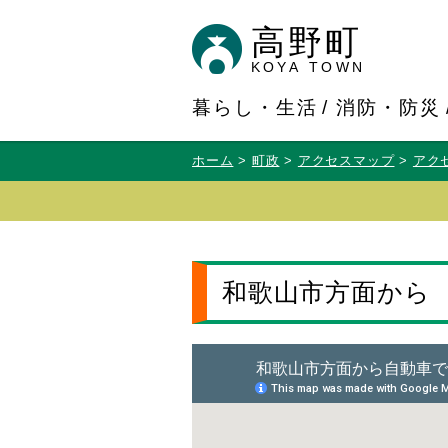
高野町
KOYA TOWN
暮らし・生活
消防・防災
ホーム
町政
アクセスマップ
アク
和歌山市方面から