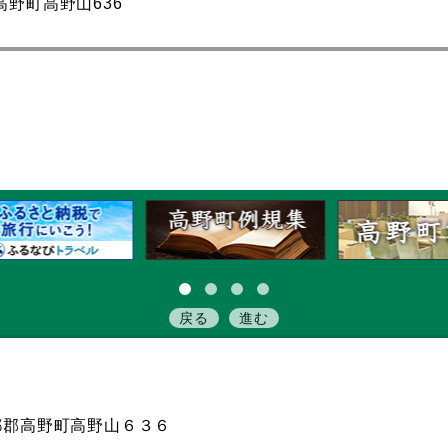
郡高野町高野山636
戻る
進む
伊都郡高野町高野山６３６