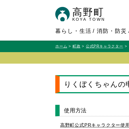
高野町
KOYA TOWN
暮らし・生活
消防・防災
ホーム
町政
公式PRキャラクター
りくぼくちゃんの
使用方法
高野町公式PRキャラクター使