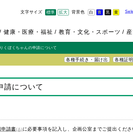
Sel
文字サイズ
背景色
標準
拡大
白
青
黒
黄
健康・医療・福祉
教育・文化・スポーツ
産
りくぼくちゃんの申請について
各種手続き・届け出
各種証
申請について
用申請書
に必要事項を記入し、企画公室までご提出くださ
(A)