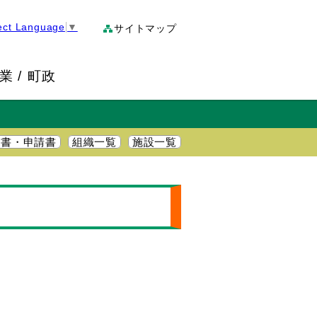
ect Language
▼
サイトマップ
業
町政
明書・申請書
組織一覧
施設一覧