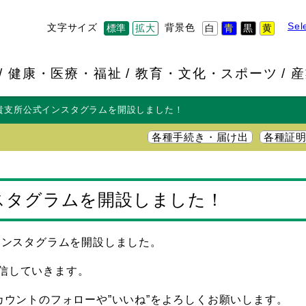
Sel
文字サイズ
背景色
標準
拡大
白
青
黒
黄
健康・医療・福祉
教育・文化・スポーツ
産
貴支所公式インスタグラムを開設しました！
各種手続き・届け出
各種証
スタグラムを開設しました！
インスタグラムを開設しました。
信していきます。
カウントのフォローや”いいね”をよろしくお願いします。