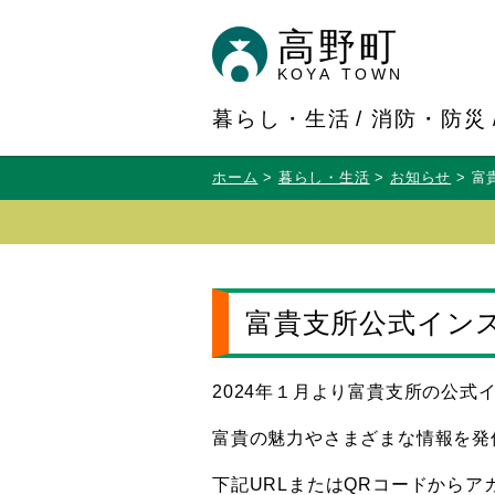
高野町
KOYA TOWN
暮らし・生活
消防・防災
ホーム
暮らし・生活
お知らせ
富
富貴支所公式イン
2024年１月より富貴支所の公式
富貴の魅力やさまざまな情報を発
下記URLまたはQRコードからア