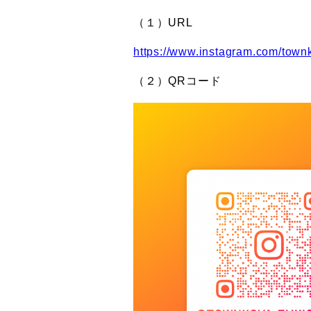
（１）URL
https://www.instagram.com/townk
（２）QRコード