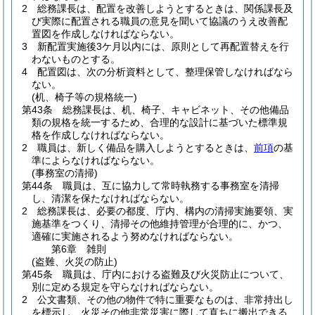
2
総務課長は、配置を改善しようとするときは、関係課長及
び実際に配置される職員の意見を聞いて協議のうえ改善配
置図を作成しなければならない。
3
新配置実施後3ケ月以内には、原則として再配置替えを行
わないものとする。
4
配置図は、次の分析資料として、整理保管しなければなら
ない。
(机、椅子等の規格統一)
第43条
総務課長は、机、椅子、キャビネット、その他備品
類の規格を統一するため、合理的な設計に基づいた標準規
格を作成しなければならない。
2
職員は、新しく備品を購入しようとするときは、
前項
の基
準によらなければならない。
(事務室の清掃)
第44条
職員は、互に協力して常時執務する事務室を清掃
し、清潔を保たなければならない。
2
総務課長は、必要の都度、庁内、構内の清掃実施要領、実
施基準をつくり、清掃その他維持管理が合理的に、かつ、
適確に実施されるよう努めなければならない。
第6章
雑則
(盗難、火災の防止)
第45条
職員は、庁内における盗難及び火災防止について、
別に定める規定を守らなければならない。
2
公文書類、その他の物件で特に重要なものは、非常持出し
を標示し、火災その他非常災害に際して直ちに搬出できる