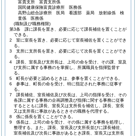
富貴支所 富貴支所係
国民健康保険富貴診療所 医務係
高野山総合診療所 医局 看護部 薬局 放射線係 検
査係 医務係
(職制及び職務権限)
第3条
課に課長を置き、必要に応じて課長補佐を置くことが
できる。
2
室に室長を置き、必要に応じて室長補佐を置くことができ
る。
3
支所に支所長を置き、必要に応じて次長を置くことができ
る。
4
課長、室長及び支所長は、上司の命を受け、その課、室及
び支所に属する事務のを掌握し、所属職員を指揮監督す
る。
5
町長が必要と認めるときは、参事を置くことができる。
6
参事は、町長の命を受け、特に指定された事務に従事す
る。
7
課長補佐、室長補佐及び次長は、上司の指揮を受け、その
各課に属する事務の企画調整及び指揮に関する事務に従事
するとともに課長、室長又は支所長を補佐し、課長、室長
又は支所長に事故があるときその職務を代理する。
8
係に係長を置くことができる。
9
係長は、上司の命を受け、その係に属する事務を処理し、
整理する。
また、課長、室長及び支所長並びに課長補佐、
室長補佐及び次長に事故があるとき課長、室長又は支所長