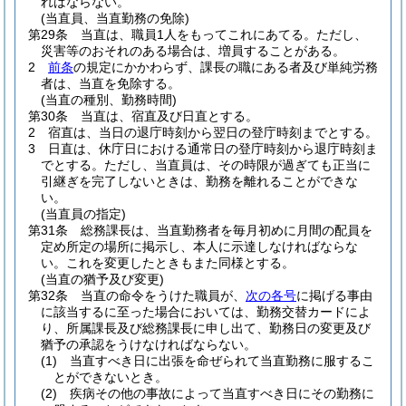
ればならない。
(当直員、当直勤務の免除)
第29条
当直は、職員1人をもってこれにあてる。
ただし、
災害等のおそれのある場合は、増員することがある。
2
前条
の規定にかかわらず、課長の職にある者及び単純労務
者は、当直を免除する。
(当直の種別、勤務時間)
第30条
当直は、宿直及び日直とする。
2
宿直は、当日の退庁時刻から翌日の登庁時刻までとする。
3
日直は、休庁日における通常日の登庁時刻から退庁時刻ま
でとする。
ただし、当直員は、その時限が過ぎても正当に
引継ぎを完了しないときは、勤務を離れることができな
い。
(当直員の指定)
第31条
総務課長は、当直勤務者を毎月初めに月間の配員を
定め所定の場所に掲示し、本人に示達しなければならな
い。
これを変更したときもまた同様とする。
(当直の猶予及び変更)
第32条
当直の命令をうけた職員が、
次の各号
に掲げる事由
に該当するに至った場合においては、勤務交替カードによ
り、所属課長及び総務課長に申し出て、勤務日の変更及び
猶予の承認をうけなければならない。
(1)
当直すべき日に出張を命ぜられて当直勤務に服するこ
とができないとき。
(2)
疾病その他の事故によって当直すべき日にその勤務に