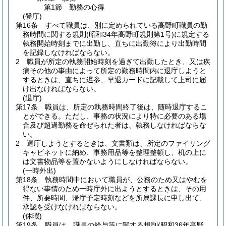
第1節
勤務の心得
(登庁)
第16条
すべて職員は、別に定められている高野町職員の勤
務時間に関する規則
(昭和34年高野町規則第1号)
に規定する
執務開始時刻までに出勤し、直ちに出勤簿により出勤時間
を記録しなければならない。
2
職員が所定の執務開始時刻を過ぎて出勤したとき、又は疾
病その他の事由によって所定の勤務時間内に退庁しようと
するときは、直ちに遅参、早退カードに記載して上司に届
け出なければならない。
(退庁)
第17条
職員は、所定の執務時間終了後は、随時退庁するこ
とができる。
ただし、事務の状況により特に必要のある場
合及び超過勤務を命ぜられた者は、執務しなければならな
い。
2
退庁しようとするときは、文書類は、所定のファイリング
キャビネットに納め、事務用品等を整理整頓し、机の上に
は文書物品等を置かないようにしなければならない。
(一時外出)
第18条
執務時間中において職員が、公務のため又はやむを
得ない事情のため一時庁外に出ようとするときは、その用
件、所要時間、帰庁予定時刻などを所属課長に申し出て、
承認を受けなければならない。
(休暇)
第19条
職員は、職員の給与等に関する規則
(昭和36年高野