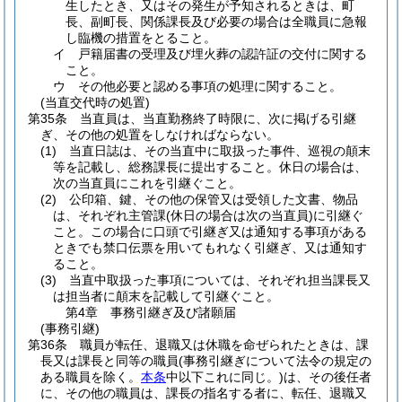
生したとき、又はその発生が予知されるときは、町
長、副町長、関係課長及び必要の場合は全職員に急報
し臨機の措置をとること。
イ
戸籍届書の受理及び埋火葬の認許証の交付に関する
こと。
ウ
その他必要と認める事項の処理に関すること。
(当直交代時の処置)
第35条
当直員は、当直勤務終了時限に、次に掲げる引継
ぎ、その他の処置をしなければならない。
(1)
当直日誌は、その当直中に取扱った事件、巡視の顛末
等を記載し、総務課長に提出すること。
休日の場合は、
次の当直員にこれを引継ぐこと。
(2)
公印箱、鍵、その他の保管又は受領した文書、物品
は、それぞれ主管課
(休日の場合は次の当直員)
に引継ぐ
こと。
この場合に口頭で引継ぎ又は通知する事項がある
ときでも禁口伝票を用いてもれなく引継ぎ、又は通知す
ること。
(3)
当直中取扱った事項については、それぞれ担当課長又
は担当者に顛末を記載して引継ぐこと。
第4章
事務引継ぎ及び諸願届
(事務引継)
第36条
職員が転任、退職又は休職を命ぜられたときは、課
長又は課長と同等の職員
(事務引継ぎについて法令の規定の
ある職員を除く。
本条
中以下これに同じ。)
は、その後任者
に、その他の職員は、課長の指名する者に、転任、退職又