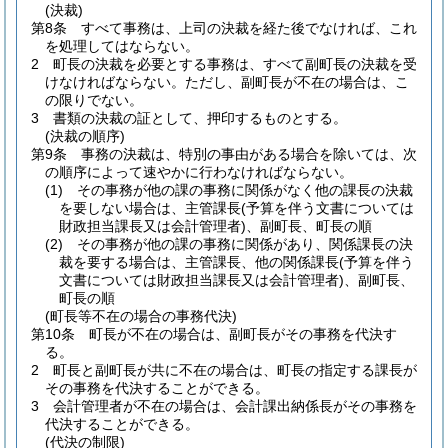
(決裁)
第8条
すべて事務は、上司の決裁を経た後でなければ、これ
を処理してはならない。
2
町長の決裁を必要とする事務は、すべて副町長の決裁を受
けなければならない。
ただし、副町長が不在の場合は、こ
の限りでない。
3
書類の決裁の証として、押印するものとする。
(決裁の順序)
第9条
事務の決裁は、特別の事由がある場合を除いては、次
の順序によって速やかに行わなければならない。
(1)
その事務が他の課の事務に関係がなく他の課長の決裁
を要しない場合は、主管課長
(予算を伴う文書については
財政担当課長又は会計管理者)
、副町長、町長の順
(2)
その事務が他の課の事務に関係があり、関係課長の決
裁を要する場合は、主管課長、他の関係課長
(予算を伴う
文書については財政担当課長又は会計管理者)
、副町長、
町長の順
(町長等不在の場合の事務代決)
第10条
町長が不在の場合は、副町長がその事務を代決す
る。
2
町長と副町長が共に不在の場合は、町長の指定する課長が
その事務を代決することができる。
3
会計管理者が不在の場合は、会計課出納係長がその事務を
代決することができる。
(代決の制限)