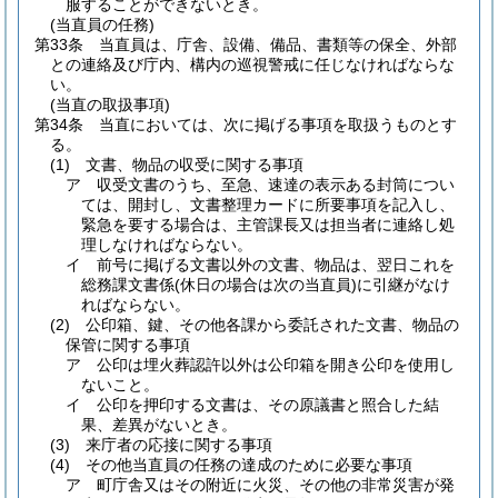
服することができないとき。
(当直員の任務)
第33条
当直員は、庁舎、設備、備品、書類等の保全、外部
との連絡及び庁内、構内の巡視警戒に任じなければならな
い。
(当直の取扱事項)
第34条
当直においては、次に掲げる事項を取扱うものとす
る。
(1)
文書、物品の収受に関する事項
ア
収受文書のうち、至急、速達の表示ある封筒につい
ては、開封し、文書整理カードに所要事項を記入し、
緊急を要する場合は、主管課長又は担当者に連絡し処
理しなければならない。
イ
前号に掲げる文書以外の文書、物品は、翌日これを
総務課文書係
(休日の場合は次の当直員)
に引継がなけ
ればならない。
(2)
公印箱、鍵、その他各課から委託された文書、物品の
保管に関する事項
ア
公印は埋火葬認許以外は公印箱を開き公印を使用し
ないこと。
イ
公印を押印する文書は、その原議書と照合した結
果、差異がないとき。
(3)
来庁者の応接に関する事項
(4)
その他当直員の任務の達成のために必要な事項
ア
町庁舎又はその附近に火災、その他の非常災害が発