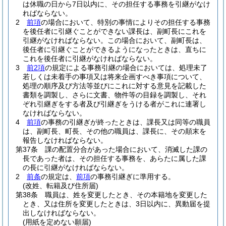
は休職の日から7日以内に、その担任する事務を引継がなけ
ればならない。
2
前項
の場合において、特別の事情によりその担任する事務
を後任者に引継ぐことができない課長は、副町長にこれを
引継がなければならない。
この場合において、副町長は、
後任者に引継ぐことができるようになったときは、直ちに
これを後任者に引継がなければならない。
3
前2項
の規定による事務引継の場合においては、処理未了
若しくは未着手の事項又は将来企画すべき事項について、
処理の順序及び方法等並びにこれに対する意見を記載した
書類を調製し、さらに文書、物件等の目録を調製し、それ
ぞれ引継ぎをする者及び引継ぎをうける者がこれに連署し
なければならない。
4
前項
の事務の引継ぎが終ったときは、課長又は同等の職員
は、副町長、町長、その他の職員は、課長に、その顛末を
報告しなければならない。
第37条
課の配置分合があった場合において、消滅した課の
長であった者は、その担任する事務を、あらたに属した課
の長に引継がなければならない。
2
前条
の規定は、
前項
の事務引継ぎに準用する。
(改姓、転籍及び住所届)
第38条
職員は、姓を変更したとき、その本籍地を変更した
とき、又は住所を変更したときは、3日以内に、異動届を提
出しなければならない。
(用紙を定めない願届)