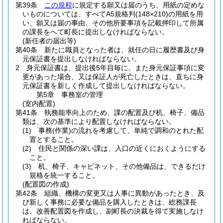
第39条
この規程
に規定する願又は届のうち、用紙の定めな
いものについては、すべてA5規格判
(148×210)
の用紙を用
い、願又は届の事由、その他所要事項を記載押印して所属
の課長をへて町長に提出しなければならない。
(新任者の届出等)
第40条
新たに職員となった者は、就任の日に履歴書及び身
元保証書を提出しなければならない。
2
身元保証書は、提出後5年目毎に、また身元保証事項に変
更があった場合、又は保証人が死亡したときは、直ちに身
元保証書を新しく作成して提出しなければならない。
第5章
事務室の管理
(室内配置)
第41条
執務能率向上のため、課の配置及び机、椅子、備品
類は、次の基準により配置しなければならない。
(1)
事務
(作業)
の流れを考慮して、単純で調和のとれた配
置とすること。
(2)
住民と関係の深い課は、入口の近くにおくようにする
こと。
(3)
机、椅子、キャビネット、その他備品は、できるだけ
規格を統一すること。
(配置図の作成)
第42条
組織、機構の変更又は人事に異動があったとき、及
び新しく事務に必要な備品を購入したときは、総務課長
は、改善配置図を作成し、副町長の決裁を得て実施しなけ
ればならない。