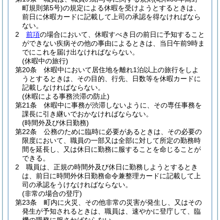
町規則第5号)
の規定による休暇を受けようとするときは、
前日に休暇カードに記載して上司の承認を得なければなら
ない。
2
前項
の場合において、休暇すべき日の前日に予知すること
ができない疾病その他の事由によるときは、当日午前9時ま
でにこれを届け出なければならない。
(休暇中の旅行)
第20条
休暇中において居住地を離れ1泊以上の旅行をしよ
うとするときは、その目的、行先、日数等を休暇カードに
記載しなければならない。
(休暇による事務渋滞の防止)
第21条
休暇中に事務が渋滞しないように、その専任事務を
課長に引き継いでおかなければならない。
(時間外及び休日勤務)
第22条
公務のために臨時に必要があるときは、その必要の
限度において、職員の一部又は全部に対して所定の勤務時
間を延長し、又は休日に勤務に服することを命じることが
できる。
2
職員は、正規の時間外及び休日に勤務しようとするとき
は、前日に時間外休日勤務命令兼整理カードに記載して上
司の承認をうけなければならない。
(非常の場合の登庁)
第23条
町内に火災、その他非常の災害が発生し、又はその
発生が予知されるときは、職員は、速やかに登庁して、臨