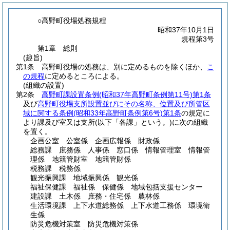
○高野町役場処務規程
昭和37年10月1日
規程第3号
第1章
総則
(趣旨)
第1条
高野町役場の処務は、別に定めるものを除くほか、
こ
の規程
に定めるところによる。
(組織の設置)
第2条
高野町課設置条例
(昭和37年高野町条例第11号)
第1条
及び
高野町役場支所設置並びにその名称、位置及び所管区
域に関する条例
(昭和33年高野町条例第6号)
第1条
の規定に
より課及び室又は支所
(以下「各課」という。)
に次の組織
を置く。
企画公室 公室係 企画広報係 財政係
総務課 庶務係 人事係 窓口係 情報管理室 情報管
理係 地籍管財室 地籍管財係
税務課 税務係
観光振興課 地域振興係 観光係
福祉保健課 福祉係 保健係 地域包括支援センター
建設課 土木係 庶務・住宅係 農林係
生活環境課 上下水道総務係 上下水道工務係 環境衛
生係
防災危機対策室 防災危機対策係