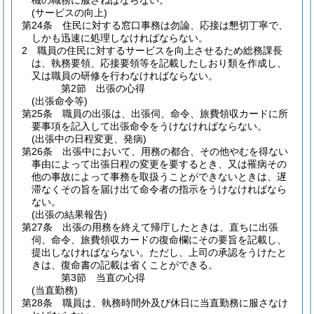
機の職務に服さねばならない。
(サービスの向上)
第24条
住民に対する窓口事務は勿論、応接は懇切丁寧で、
しかも迅速に処理しなければならない。
2
職員の住民に対するサービスを向上させるため総務課長
は、執務要領、応接要領等を記載したしおり類を作成し、
又は職員の研修を行わなければならない。
第2節
出張の心得
(出張命令等)
第25条
職員の出張は、出張伺、命令、旅費領収カードに所
要事項を記入して出張命令をうけなければならない。
(出張中の日程変更、発病)
第26条
出張中において、用務の都合、その他やむを得ない
事由によって出張日程の変更を要するとき、又は罹病その
他の事故によって事務を取扱うことができないときは、遅
滞なくその旨を届け出て命令者の指示をうけなければなら
ない。
(出張の結果報告)
第27条
出張の用務を終えて帰庁したときは、直ちに出張
伺、命令、旅費領収カードの復命欄にその要旨を記載し、
提出しなければならない。
ただし、上司の承認をうけたと
きは、復命書の記載は省くことができる。
第3節
当直の心得
(当直勤務)
第28条
職員は、執務時間外及び休日に当直勤務に服さなけ