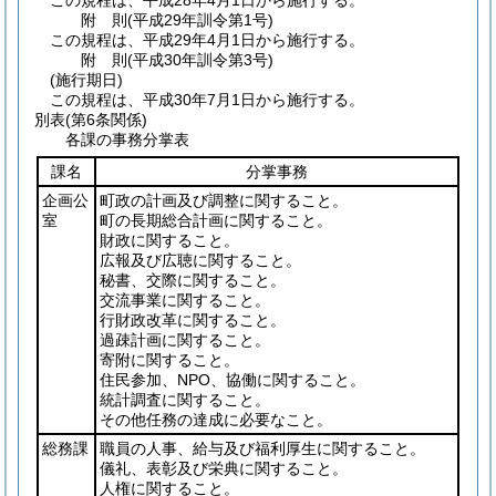
この規程は、平成28年4月1日から施行する。
附
則
(平成29年
訓令第1号)
この規程は、平成29年4月1日から施行する。
附
則
(平成30年
訓令第3号)
(施行期日)
この規程は、平成30年7月1日から施行する。
別表
(第6条関係)
各課の事務分掌表
課名
分掌事務
企画公
町政の計画及び調整に関すること。
室
町の長期総合計画に関すること。
財政に関すること。
広報及び広聴に関すること。
秘書、交際に関すること。
交流事業に関すること。
行財政改革に関すること。
過疎計画に関すること。
寄附に関すること。
住民参加、NPO、協働に関すること。
統計調査に関すること。
その他任務の達成に必要なこと。
総務課
職員の人事、給与及び福利厚生に関すること。
儀礼、表彰及び栄典に関すること。
人権に関すること。