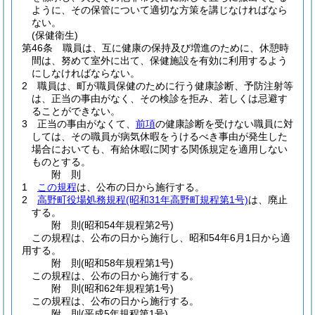
ように、その保管について適切な方策を講じなければなら
ない。
(保健衛生)
第46条
職員は、互に健康の保持及び増進のために、休憩時
間は、努めて室外に出て、保健施設を有効に利用するよう
にしなければならない。
2
職員は、町が職員保健のために行う健康診断、予防注射等
は、正当の事由がなく、その検診を拒み、若しくは忌避す
ることができない。
3
正当の事由がなくて、
前項
の健康診断を受けない職員に対
しては、その職員が病気休暇をうけるべき事由が発生した
場合においても、有給休暇に関する関係規定を適用しない
ものとする。
附
則
1
この規程
は、公布の日から施行する。
2
高野町役場処務規程
(昭和31年高野町規程第1号)
は、廃止
する。
附
則
(昭和54年
規程第2号)
この規程は、公布の日から施行し、昭和54年6月1日から適
用する。
附
則
(昭和58年
規程第1号)
この規程は、公布の日から施行する。
附
則
(昭和62年
規程第1号)
この規程は、公布の日から施行する。
附
則
(平成5年
規程第1号)