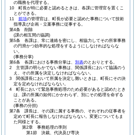
の職務を代理する。
10
町長が特に必要と認めるときは、各課に管理官を置くこ
とができる。
11
前項
の管理官は、町長が必要と認めた事務について技術
指導及び企画・立案事務に従事する。
第4条
削除
(課の相互間の協調)
第5条
各課は、常に連絡を密にし、相協力してその所掌事務
の円滑かつ効率的な処理をするようにしなければならな
い。
(事務分掌)
第6条
各課における事務分掌は、
別表
のとおりとする。
2
主管課の明らかでない事務は、関係課長において協議のう
え、その所属を決定しなければならない。
3
関係課長において所属を決定し難いときは、町長にその決
定を定めなければならない。
4
町長において緊急事務処理のため必要があると認めたとき
は、課の所属の如何にかかわらず、別にその処理を命ずる
ことがある。
(事務の分担)
第7条
課長は、その課に属する事務の、それぞれの従事者を
定めて町長に報告しなければならない。
変更についてもま
た同様とする。
第2章
事務処理の準則
第1節
決裁、代決及び専決