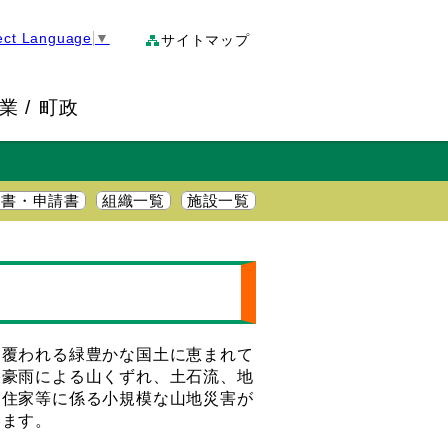
ect Language
▼
サイトマップ
業
町政
明書・申請書
組織一覧
施設一覧
に覆われる緑豊かな国土に恵まれて
中豪雨による山くずれ、土石流、地
る住家等に係る小規模な山地災害が
います。