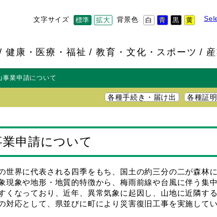
Sel
文字サイズ
背景色
標準
拡大
白
青
黒
黄
健康・医療・福祉
教育・文化・スポーツ
産
山事業申請について
各種手続き・届け出
各種証
事業申請について
の世界に代表される四季をもち、国土の約三分の二が森林
象現象や地形・地質的特徴から、梅雨前線や台風に伴う集
すくなっており、近年、異常気象に起因し、山地に近隣す
の対応として、県並びに町により災害復旧工事を実施して