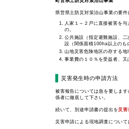
町営県土防災対策治山事業
県営県土防災対策治山事業の要件
人家１～２戸に直接被害を与
の。
公共施設（指定避難施設、二
設（関係面積100ha以上
山地災害危険地区の存する地
事業費の１０％を受益者、又
災害発生時の申請方法
被害報告については急を要します
係者に徹底して下さい。
続いて、別途申請書の提出を
災害
災害申請による現地調査について