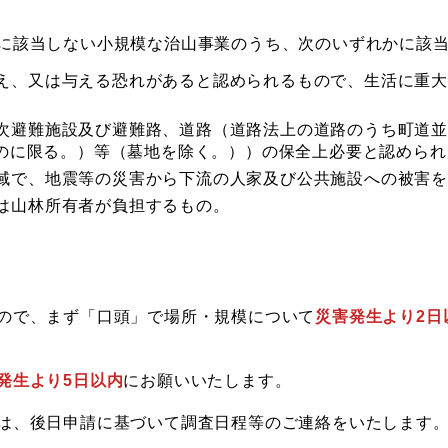
に該当しない小規模な治山事業のうち、次のいずれかに該
え、又は与える恐れがあると認められるもので、生活に重
次避難施設及び避難路、道路（道路法上の道路のうち町道並
のものに限る。）等（墓地を除く。））の保全上必要と認めら
域で、地震等の災害から下流の人家及び公共施設への被害を
は山林所有者が負担するもの。
ので、まず「口頭」で場所・規模について
災害発生より2日
発生より5日以内
にお願いいたします。
は、後日申請に基づいて調査日程等のご連絡をいたします