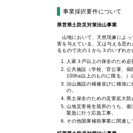
事業採択要件について
県営県土防災対策治山事業
山地において、天然現象によっ
害を与えている、又は与える恐れ
るもので次の１から３のいずれか
人家３戸以上の保全のため必
公共施設（学校、官公署、病
100ha以上のものに限る。
治山施設の補修並びに補強に
の。
県土保全のための災害拡大防
山地災害発生箇所のうち、復
緊急に行う応急工事。
その他国庫補助事業に関連し