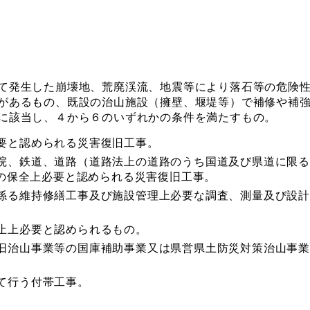
て発生した崩壊地、荒廃渓流、地震等により落石等の危険性
があるもの、既設の治山施設（擁壁、堰堤等）で補修や補
に該当し、４から６のいずれかの条件を満たすもの。
要と認められる災害復旧工事。
院、鉄道、道路（道路法上の道路のうち国道及び県道に限
）の保全上必要と認められる災害復旧工事。
係る維持修繕工事及び施設管理上必要な調査、測量及び設計
止上必要と認められるもの。
旧治山事業等の国庫補助事業又は県営県土防災対策治山事業
て行う付帯工事。