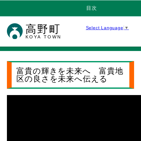
目次
高野町
Select Language
▼
KOYA TOWN
富貴の輝きを未来へ 富貴地
区の良さを未来へ伝える