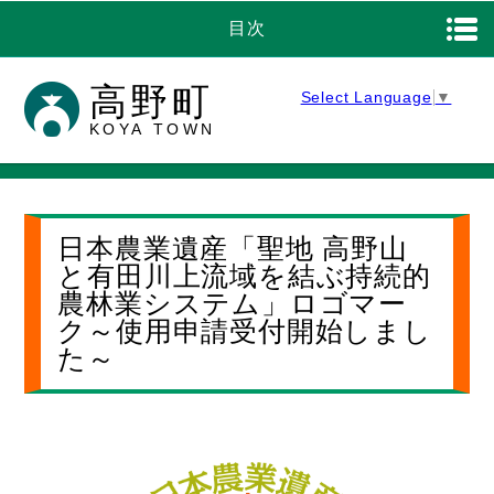
目次
高野町
Select Language
▼
KOYA TOWN
日本農業遺産「聖地 高野山
と有田川上流域を結ぶ持続的
農林業システム」ロゴマー
ク～使用申請受付開始しまし
た～