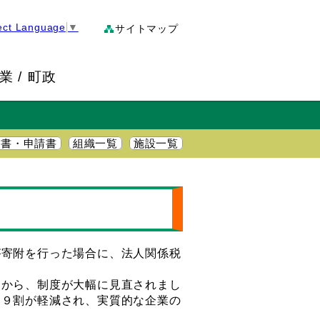
ect Language
▼
サイトマップ
業
町政
明書・申請書
組織一覧
施設一覧
寄附を行った場合に、法人関係税
から、制度が大幅に見直されまし
約９割が軽減され、実質的な企業の