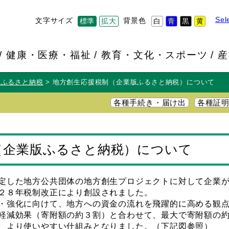
Sel
文字サイズ
背景色
標準
拡大
白
青
黒
黄
健康・医療・福祉
教育・文化・スポーツ
産
版ふるさと納税
地方創生応援税制（企業版ふるさと納税）について
各種手続き・届け出
各種証
（企業版ふるさと納税）について
定した地方公共団体の地方創生プロジェクトに対して企業が
２８年税制改正により創設されました。
・強化に向けて、地方への資金の流れを飛躍的に高める観点
軽減効果（寄附額の約３割）と合わせて、最大で寄附額の
、より使いやすい仕組みとなりました。（下記図参照）