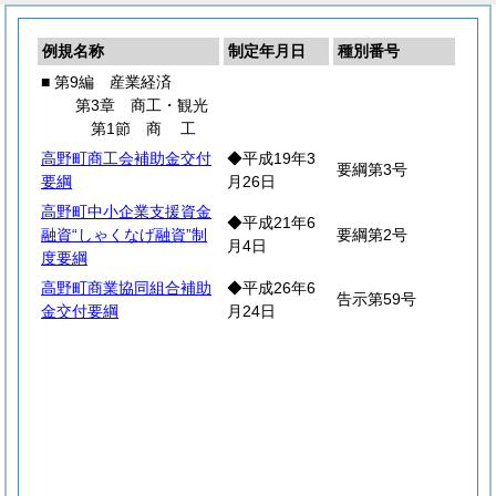
例規名称
制定年月日
種別番号
■ 第9編 産業経済
第3章 商工・観光
第1節
商
工
高野町商工会補助金交付
◆平成19年3
要綱第3号
要綱
月26日
高野町中小企業支援資金
◆平成21年6
融資“しゃくなげ融資”制
要綱第2号
月4日
度要綱
高野町商業協同組合補助
◆平成26年6
告示第59号
金交付要綱
月24日